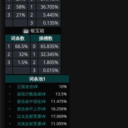
2
58%
1
36.705%
3
21%
2
5.445%
3
0.135%
银宝箱
词条数
插槽数
1
66.5%
0
65.835%
2
32%
1
32.345%
3
1.5%
2
1.805%
3
0.015%
词条池1
正面攻击Ⅶ
10
%
齿轮计数加成Ⅶ
13.5
%
射击命中强化Ⅶ
11.475
%
射击命中上升Ⅶ
16.256
%
以太反射贯通Ⅶ
17.069
%
光束反射贯通Ⅶ
11.095
%