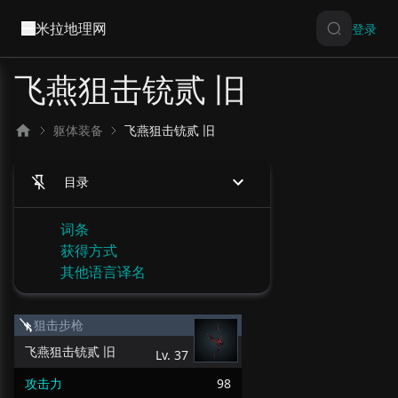
米拉地理网
登录
飞燕狙击铳贰 旧
躯体装备
飞燕狙击铳贰 旧
目录
词条
获得方式
其他语言译名
狙击步枪
飞燕狙击铳贰 旧
Lv.
37
攻击力
98