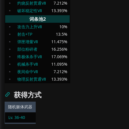
灼烧反射贯通Ⅶ
7.212
%
破坏稳定性Ⅶ
13.393
%
词条池2
攻击力上升Ⅶ
10
%
射击+TP
13.5
%
弹匣增量Ⅶ
11.475
%
部位粉碎者
16.256
%
终极体杀手Ⅶ
17.069
%
机械杀手Ⅶ
11.095
%
夜间命中Ⅶ
7.212
%
物理反射贯通Ⅶ
13.393
%
获得方式
随机躯体武器
Lv.
36
-
40