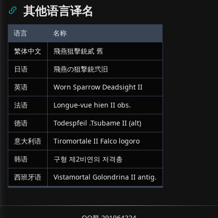
其他语言译名
语言
名称
繁体中文
飛燕狙擊銃貳 舊
日语
飛燕の狙撃銃弐旧
英语
Worn Sparrow Deadsight II
法语
Longue-vue hien II obs.
德语
Todespfeil .Tsubame II (alt)
意大利语
Tiromortale II Falco logoro
韩语
구형 제2비연의 저격총
西班牙语
Vistamortal Golondrina II antig.
QQ群 291964224