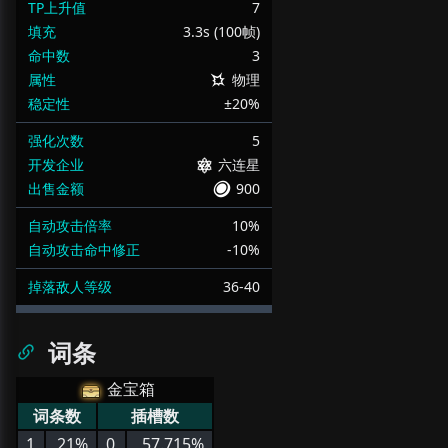
TP上升值
7
填充
3.3s (100帧)
命中数
3
属性
物理
稳定性
±20%
强化次数
5
开发企业
六连星
出售金额
900
自动攻击倍率
10%
自动攻击命中修正
-10%
掉落敌人等级
36-40
词条
金宝箱
词条数
插槽数
1
21%
0
57.715%