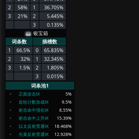
2
58%
1
36.705%
3
21%
2
5.445%
3
0.135%
银宝箱
词条数
插槽数
1
66.5%
0
65.835%
2
32%
1
32.345%
3
1.5%
2
1.805%
3
0.015%
词条池1
正面攻击Ⅸ
5
%
齿轮计数加成Ⅸ
9.5
%
射击命中强化Ⅸ
8.55
%
射击命中上升Ⅸ
15.39
%
以太反射贯通Ⅸ
18.468
%
光束反射贯通Ⅸ
12.928
%