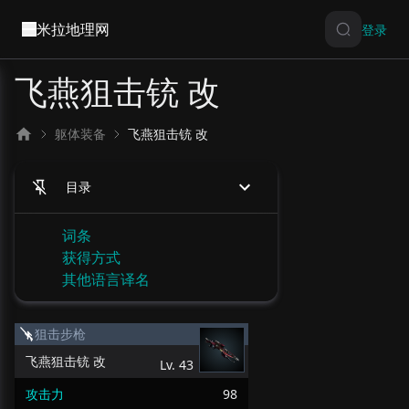
米拉地理网
登录
飞燕狙击铳 改
躯体装备
飞燕狙击铳 改
目录
词条
获得方式
其他语言译名
狙击步枪
飞燕狙击铳 改
Lv.
43
攻击力
98