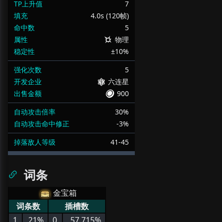
TP上升值
7
填充
4.0s (120帧)
命中数
5
属性
物理
稳定性
±10%
强化次数
5
开发企业
六连星
出售金额
900
自动攻击倍率
30%
自动攻击命中修正
-3%
掉落敌人等级
41-45
词条
金宝箱
词条数
插槽数
1
21%
0
57.715%