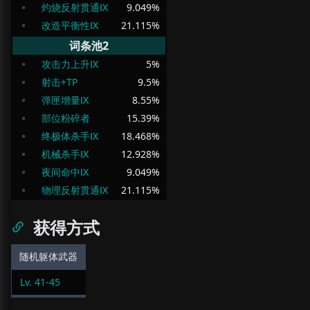
灼烧反射贯通Ⅸ
9.049
%
改造平衡性Ⅸ
21.115
%
词条池2
攻击力上升Ⅸ
5
%
射击+TP
9.5
%
弹匣增量Ⅸ
8.55
%
部位粉碎者
15.39
%
终极体杀手Ⅸ
18.468
%
机械杀手Ⅸ
12.928
%
夜间命中Ⅸ
9.049
%
物理反射贯通Ⅸ
21.115
%
获得方式
随机躯体武器
Lv.
41
-
45