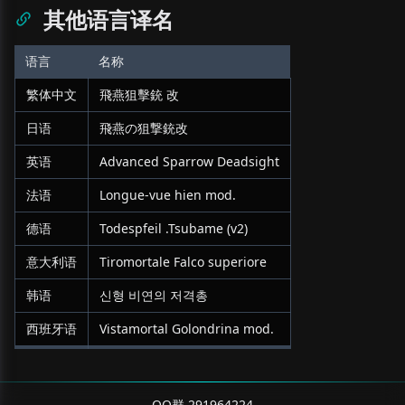
其他语言译名
语言
名称
繁体中文
飛燕狙擊銃 改
日语
飛燕の狙撃銃改
英语
Advanced Sparrow Deadsight
法语
Longue-vue hien mod.
德语
Todespfeil .Tsubame (v2)
意大利语
Tiromortale Falco superiore
韩语
신형 비연의 저격총
西班牙语
Vistamortal Golondrina mod.
QQ群 291964224