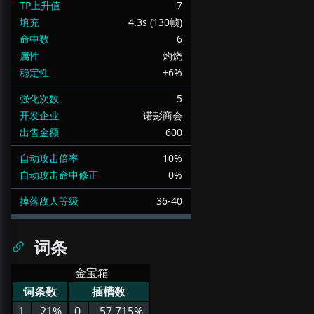
TP上升值
7
填充
4.3s (130帧)
命中数
6
属性
灼烧
稳定性
±6%
强化次数
5
开发企业
诺彭商会
出售金额
600
自动攻击倍率
10%
自动攻击命中修正
0%
掉落敌人等级
36-40
词条
金宝箱
词条数
插槽数
1
21%
0
57.715%