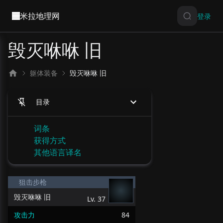
米拉地理网
登录
毁灭咻咻 旧
躯体装备
毁灭咻咻 旧
目录
词条
获得方式
其他语言译名
狙击步枪
毁灭咻咻 旧
Lv.
37
攻击力
84