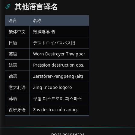
其他语言译名
语言
名称
繁体中文
毀滅咻咻 舊
日语
デストロイパスパス旧
英语
Worn Destroyer Thwipper
法语
Pression destruction obs.
德语
Zerstörer-Pengpeng (alt)
意大利语
Zing Incubo logoro
韩语
구형 디스트로이 파스파스
西班牙语
Zas destrucción antig.
QQ群 291964224