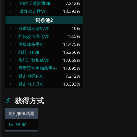
灼烧反射贯通Ⅶ
7.212
%
破坏稳定性Ⅶ
13.393
%
词条池2
双重填充缩短Ⅶ
10
%
灼烧攻击强化Ⅶ
13.5
%
终极体杀手Ⅶ
11.475
%
战技+TPⅦ
16.256
%
齿轮计数加成Ⅶ
17.069
%
巨型浮空生物杀手Ⅶ
11.095
%
射击力强化Ⅶ
7.212
%
射击力上升Ⅶ
13.393
%
获得方式
随机躯体武器
Lv.
36
-
40