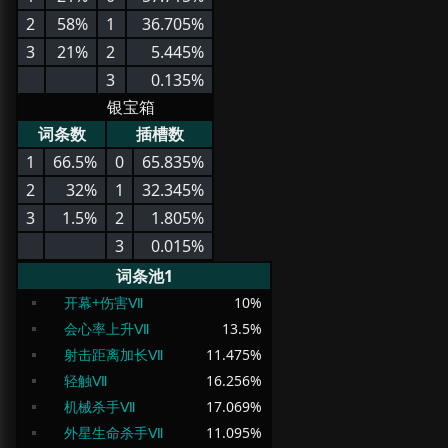
2
58%
1
36.705%
3
21%
2
5.445%
3
0.135%
银宝箱
词条数
插槽数
1
66.5%
0
65.835%
2
32%
1
32.345%
3
1.5%
2
1.805%
3
0.015%
词条池1
开幕+伤害Ⅶ
10
%
会心率上升Ⅶ
13.5
%
射击距离加长Ⅶ
11.475
%
轻触Ⅶ
16.256
%
机械杀手Ⅶ
17.069
%
外星生命杀手Ⅶ
11.095
%