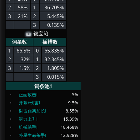
2
58%
1
36.705%
3
21%
2
5.445%
3
0.135%
银宝箱
词条数
插槽数
1
66.5%
0
65.835%
2
32%
1
32.345%
3
1.5%
2
1.805%
3
0.015%
词条池1
正面攻击Ⅰ
5
%
开幕+伤害Ⅰ
9.5
%
射击距离加长Ⅰ
8.55
%
潜力上升Ⅰ
15.39
%
机械杀手Ⅰ
18.468
%
外星生命杀手Ⅰ
12.928
%