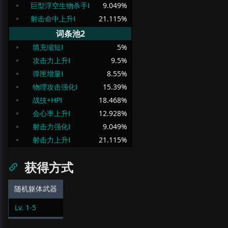
巨型浮空生物杀手Ⅰ
9.049
%
射击命中上升Ⅰ
21.115
%
词条池2
填充缩短Ⅰ
5
%
攻击力上升Ⅰ
9.5
%
弹匣增量Ⅰ
8.55
%
物理攻击强化Ⅰ
15.39
%
战技+HPⅠ
18.468
%
会心率上升Ⅰ
12.928
%
射击力强化Ⅰ
9.049
%
射击力上升Ⅰ
21.115
%
获得方式
随机躯体武器
Lv.
1
-
5