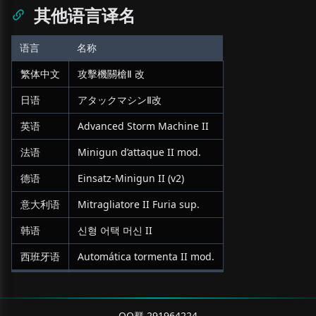
其他语言译名
语言
名称
繁体中文
攻擊機關槍Ⅱ 改
日语
アタックマシンⅡ改
英语
Advanced Storm Machine II
法语
Minigun d’attaque II mod.
德语
Einsatz-Minigun II (v2)
意大利语
Mitragliatore II Furia sup.
韩语
신형 어택 머신 II
西班牙语
Automática tormenta II mod.
QQ群 291964224