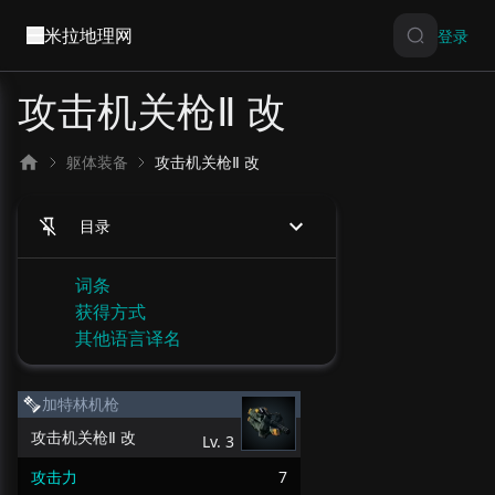
米拉地理网
登录
攻击机关枪Ⅱ 改
躯体装备
攻击机关枪Ⅱ 改
目录
词条
获得方式
其他语言译名
加特林机枪
攻击机关枪Ⅱ 改
Lv.
3
攻击力
7