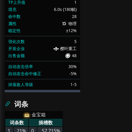
TP上升值
1
填充
6.0s (180帧)
命中数
28
属性
物理
稳定性
±12%
强化次数
5
开发企业
樱叶重工
出售金额
48
自动攻击倍率
30%
自动攻击命中修正
-5%
掉落敌人等级
1-5
词条
金宝箱
词条数
插槽数
1
21%
0
57.715%