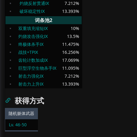
灼烧反射贯通Ⅸ
7.212
%
破坏稳定性Ⅸ
13.393
%
词条池2
双重填充缩短Ⅸ
10
%
灼烧攻击强化Ⅸ
13.5
%
终极体杀手Ⅸ
11.475
%
战技+TPⅨ
16.256
%
齿轮计数加成Ⅸ
17.069
%
巨型浮空生物杀手Ⅸ
11.095
%
射击力强化Ⅸ
7.212
%
射击力上升Ⅸ
13.393
%
获得方式
随机躯体武器
Lv.
46
-
50