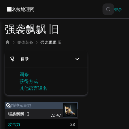
米拉地理网
登录
强袭飘飘 旧
躯体装备
强袭飘飘 旧
目录
词条
获得方式
其他语言译名
精神光束炮
强袭飘飘 旧
Lv.
47
攻击力
28