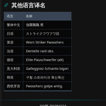
其他语言译名
语言
名称
繁体中文
強襲飄飄 舊
日语
ストライクフワフワ旧
英语
Worn Striker Fwooshers
法语
Dentelle raid obs.
德语
Elite-Flauschwerfer (alt)
意大利语
Galleggiosi Schianto logori
韩语
구형 스트라이크 푹신푹신
西班牙语
Fwooshers golpe antig.
QQ群 291964224