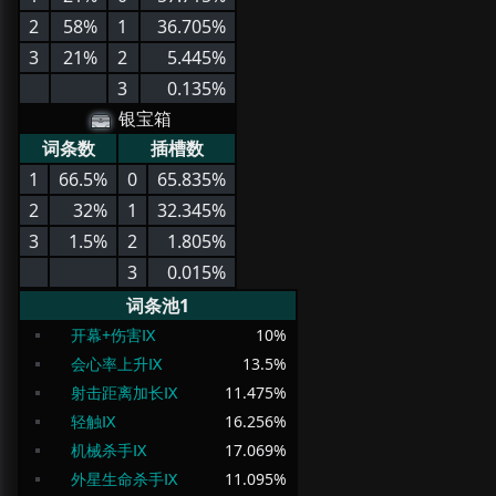
2
58%
1
36.705%
3
21%
2
5.445%
3
0.135%
银宝箱
词条数
插槽数
1
66.5%
0
65.835%
2
32%
1
32.345%
3
1.5%
2
1.805%
3
0.015%
词条池1
开幕+伤害Ⅸ
10
%
会心率上升Ⅸ
13.5
%
射击距离加长Ⅸ
11.475
%
轻触Ⅸ
16.256
%
机械杀手Ⅸ
17.069
%
外星生命杀手Ⅸ
11.095
%