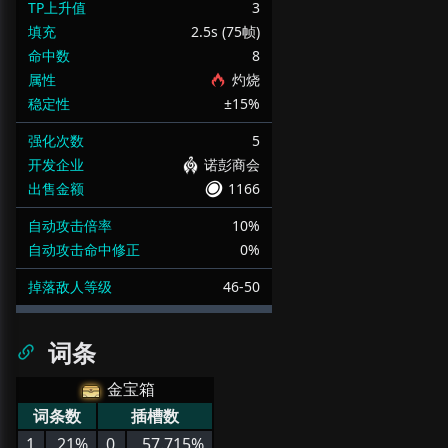
TP上升值
3
填充
2.5s (75帧)
命中数
8
属性
灼烧
稳定性
±15%
强化次数
5
开发企业
诺彭商会
出售金额
1166
自动攻击倍率
10%
自动攻击命中修正
0%
掉落敌人等级
46-50
词条
金宝箱
词条数
插槽数
1
21%
0
57.715%