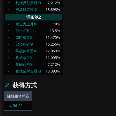
灼烧反射贯通ⅩⅠ
7.212
%
破坏稳定性ⅩⅠ
13.393
%
词条池2
攻击力上升ⅩⅠ
10
%
射击+TP
13.5
%
弹匣增量ⅩⅠ
11.475
%
部位粉碎者
16.256
%
终极体杀手ⅩⅠ
17.069
%
机械杀手ⅩⅠ
11.095
%
夜间命中ⅩⅠ
7.212
%
物理反射贯通ⅩⅠ
13.393
%
获得方式
随机躯体武器
Lv.
56
-
60