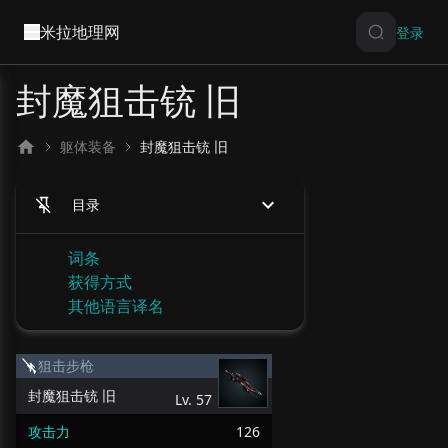
米拉地理网
登录
封魔狙击铳 旧
躯体装备
封魔狙击铳 旧
目录
词条
获得方式
其他语言译名
狙击步枪
封魔狙击铳 旧
Lv.
57
攻击力
126