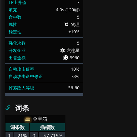
TP上升值
7
填充
4.0s (120帧)
命中数
5
属性
物理
稳定性
±10%
强化次数
5
开发企业
六连星
出售金额
3960
自动攻击倍率
10%
自动攻击命中修正
-3%
掉落敌人等级
56-60
词条
金宝箱
词条数
插槽数
1
21%
0
57.715%