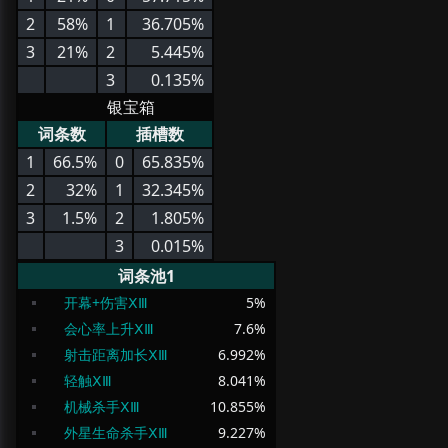
2
58%
1
36.705%
3
21%
2
5.445%
3
0.135%
银宝箱
词条数
插槽数
1
66.5%
0
65.835%
2
32%
1
32.345%
3
1.5%
2
1.805%
3
0.015%
词条池1
开幕+伤害ⅩⅢ
5
%
会心率上升ⅩⅢ
7.6
%
射击距离加长ⅩⅢ
6.992
%
轻触ⅩⅢ
8.041
%
机械杀手ⅩⅢ
10.855
%
外星生命杀手ⅩⅢ
9.227
%