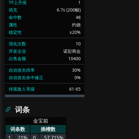
TP上升值
1
填充
6.7s (200帧)
命中数
48
属性
灼烧
稳定性
±20%
强化次数
10
开发企业
诺彭商会
出售金额
10400
自动攻击倍率
30%
自动攻击命中修正
0%
掉落敌人等级
61-65
词条
金宝箱
词条数
插槽数
1
21%
0
57.715%