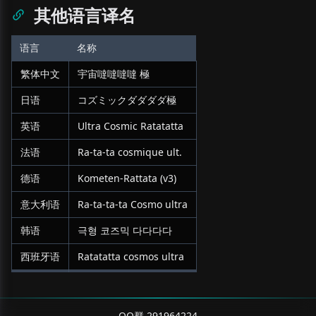
其他语言译名
语言
名称
繁体中文
宇宙噠噠噠噠 極
日语
コズミックダダダダ極
英语
Ultra Cosmic Ratatatta
法语
Ra-ta-ta cosmique ult.
德语
Kometen-Rattata (v3)
意大利语
Ra-ta-ta-ta Cosmo ultra
韩语
극형 코즈믹 다다다다
西班牙语
Ratatatta cosmos ultra
QQ群 291964224