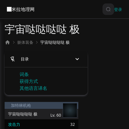
米拉地理网
登录
宇宙哒哒哒哒 极
躯体装备
宇宙哒哒哒哒 极
目录
词条
获得方式
其他语言译名
加特林机枪
宇宙哒哒哒哒 极
Lv.
60
攻击力
32