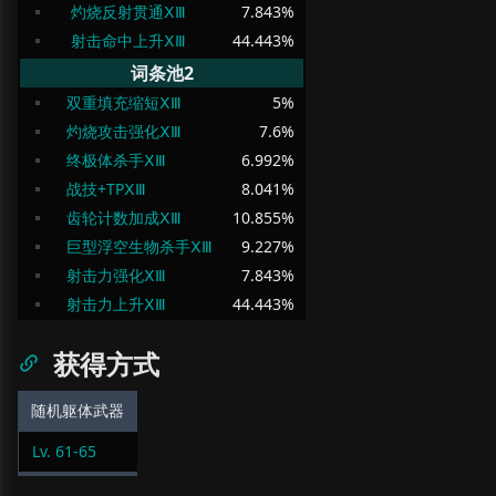
灼烧反射贯通ⅩⅢ
7.843
%
射击命中上升ⅩⅢ
44.443
%
词条池2
双重填充缩短ⅩⅢ
5
%
灼烧攻击强化ⅩⅢ
7.6
%
终极体杀手ⅩⅢ
6.992
%
战技+TPⅩⅢ
8.041
%
齿轮计数加成ⅩⅢ
10.855
%
巨型浮空生物杀手ⅩⅢ
9.227
%
射击力强化ⅩⅢ
7.843
%
射击力上升ⅩⅢ
44.443
%
获得方式
随机躯体武器
Lv.
61
-
65