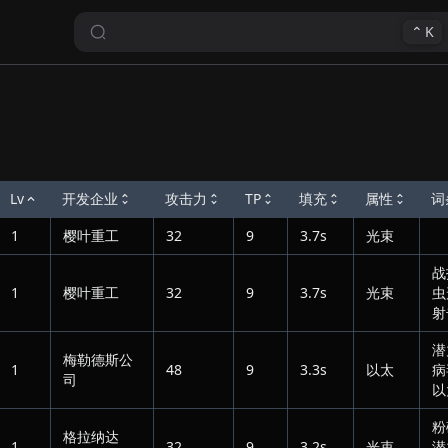
⌃
K
Lv
开发企业
攻击力
TP
填充
属性
词
1
樱叶重工
32
9
3.7s
光束
战
1
樱叶重工
32
9
3.7s
光束
虫
射
潜
梅勒德斯公
1
48
9
3.3s
以太
病
司
以
粉
格拉纳达
1
32
9
3.2s
光束
潜