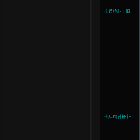
士兵拉赳Ⅲ 旧
士兵镭射枪 旧