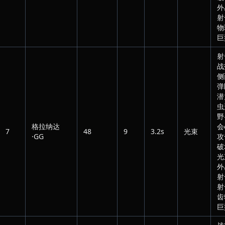
外
射
物
巨
射
战
侧
弹
潜
虫
野
格拉纳达
会
7
48
9
3.2s
光束
·GG
攻
破
光
外
射
射
齿
巨