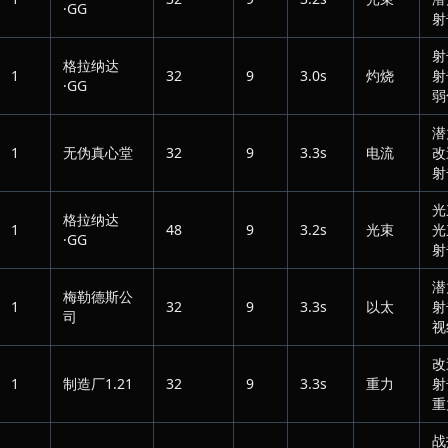
·GG
射
射
格拉纳达
1
32
9
3.0s
灼烧
射
·GG
弱
潜
1
无伪真心堂
32
9
3.3s
电流
改
射
光
格拉纳达
1
48
9
3.2s
光束
光
·GG
射
潜
梅勒德斯公
1
32
9
3.3s
以太
射
司
视
改
1
制造厂1.21
32
9
3.3s
重力
射
重
战