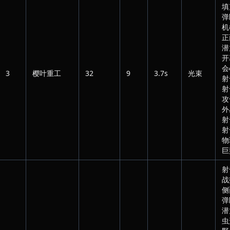
填
弹
机
正
潜
开
会
3
樱叶重工
32
9
3.7s
光束
射
射
攻
外
射
射
物
巨
射
战
侧
弹
潜
虫