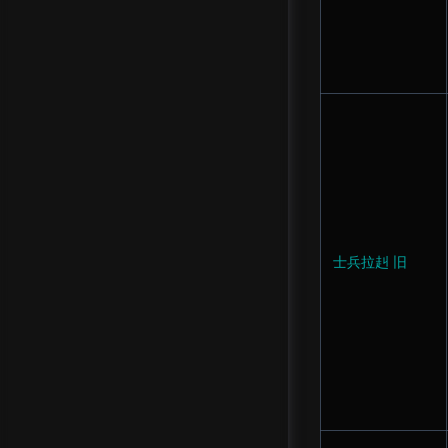
士兵拉赳 旧