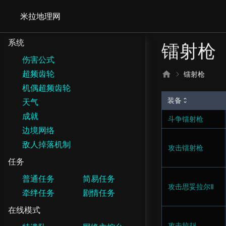
米拉地理网
系统
镭射枪
伤害公式
超频齿轮
镭射枪
机偶超频齿轮
装备
天气
成就
斗争镭射枪
边境网络
敌人掉落机制
攻击镭射枪
任务
普通任务
简易任务
攻击思妥拉尔Ⅱ
牵绊任务
剧情任务
在线模式
攻击拉赳