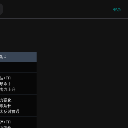
登录
条
技+TPⅠ
形杀手Ⅰ
击力上升Ⅰ
力强化Ⅰ
毒延长Ⅰ
太反射贯通Ⅰ
碎+TPⅠ
力强化Ⅰ