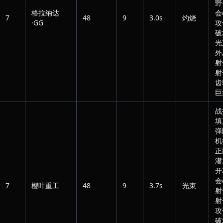
野
格拉纳达
会
7
48
9
3.0s
灼烧
·GG
攻
破
光
外
射
射
齿
巨
战
填
弹
机
正
潜
开
会
7
樱叶重工
48
9
3.7s
光束
射
射
攻
破