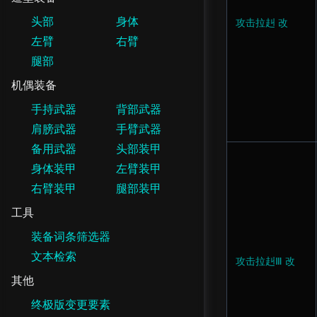
头部
身体
攻击拉赳 改
左臂
右臂
腿部
机偶装备
手持武器
背部武器
肩膀武器
手臂武器
备用武器
头部装甲
身体装甲
左臂装甲
右臂装甲
腿部装甲
工具
装备词条筛选器
文本检索
攻击拉赳Ⅲ 改
其他
终极版变更要素