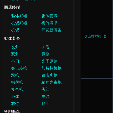
商店终端
躯体武器
躯体套装
机偶武器
机偶装甲
机偶
开发新装备
攻击镭射枪 改
躯体装备
长剑
护盾
双剑
标枪
小刀
光子佩剑
突击步枪
加特林机枪
双枪
狙击步枪
镭射枪
精神光束炮
复合枪
头部
身体
左臂
右臂
腿部
造型装备