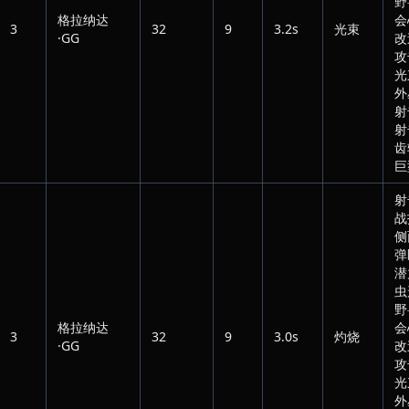
野
格拉纳达
会
3
32
9
3.2s
光束
·GG
改
攻
光
外
射
射
齿
巨
射
战
侧
弹
潜
虫
野
格拉纳达
会
3
32
9
3.0s
灼烧
·GG
改
攻
光
外