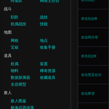
特遣队
网络主控台
战斗
职阶
战技
攻击拉赳Ⅲ
机偶战技
技能
地图
攻击阿尔塔
网格
地点
宝箱
收集手册
道具
攻击拉赳Ⅱ
机偶
装置
物料
稀有资源
攻击思妥拉尔
数据探测器
收藏道具
全息模型
敌人
攻击希望
敌人图鉴
躯体武器掉落