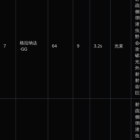
战
侧
弹
潜
虫
野
格拉纳达
会
7
64
9
3.2s
光束
·GG
攻
破
光
外
射
射
齿
巨
射
战
侧
弹
潜
虫