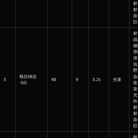
射
射
齿
巨
射
战
侧
弹
潜
虫
野
格拉纳达
会
3
48
9
3.2s
光束
·GG
改
攻
光
外
射
射
齿
巨
射