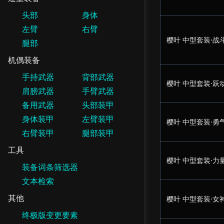
头部
身体
左臂
右臂
樱叶 中型套装·战
腿部
机偶装备
手持武器
背部武器
樱叶 中型套装·跃
肩膀武器
手臂武器
备用武器
头部装甲
身体装甲
左臂装甲
樱叶 中型套装·勇
右臂装甲
腿部装甲
工具
樱叶 中型套装·力
装备词条筛选器
文本检索
其他
樱叶 中型套装·女
终极版变更要素