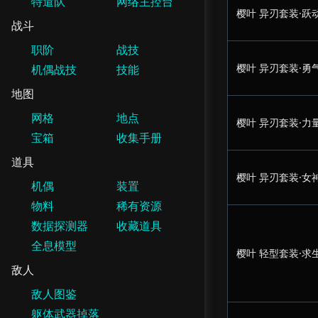
特遣队
网络主控台
樱叶 异刃套装·跃
战斗
职阶
战技
樱叶 异刃套装·勇
机偶战技
技能
地图
网格
地点
樱叶 异刃套装·力
宝箱
收集手册
道具
樱叶 异刃套装·女
机偶
装置
物料
稀有资源
数据探测器
收藏道具
全息模型
樱叶 轻型套装·求
敌人
敌人图鉴
躯体武器掉落