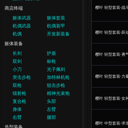
樱叶 轻型套装·战
商店终端
躯体武器
躯体套装
机偶武器
机偶装甲
樱叶 轻型套装·跃
机偶
开发新装备
躯体装备
长剑
护盾
樱叶 轻型套装·勇
双剑
标枪
小刀
光子佩剑
樱叶 轻型套装·力
突击步枪
加特林机枪
双枪
狙击步枪
镭射枪
精神光束炮
樱叶 轻型套装·女
复合枪
头部
身体
左臂
右臂
腿部
樱叶 中型套装·求
造型装备