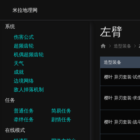
米拉地理网
系统
左臂
伤害公式
超频齿轮
造型装备
机偶超频齿轮
造型装备
天气
成就
樱叶 异刃套装·试
边境网络
敌人掉落机制
樱叶 异刃套装·求
任务
普通任务
简易任务
牵绊任务
剧情任务
樱叶 异刃套装·战
在线模式