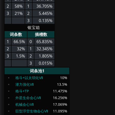
2
58%
1
36.705%
3
21%
2
5.445%
3
0.135%
银宝箱
词条数
插槽数
1
66.5%
0
65.835%
2
32%
1
32.345%
3
1.5%
2
1.805%
3
0.015%
词条池1
格斗+以太弱化Ⅶ
10
%
潜力强化Ⅶ
13.5
%
格斗+TP
11.475
%
外星生命会心Ⅶ
16.256
%
机械会心Ⅶ
17.069
%
巨型浮空生物会心Ⅶ
11.095
%