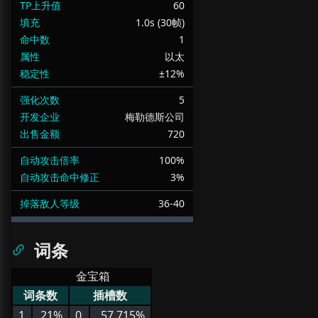
TP上升值
60
填充
1.0s (30帧)
命中数
1
属性
以太
稳定性
±12%
强化次数
5
开发企业
梅勒德斯公司
出售金额
720
自动攻击倍率
100%
自动攻击命中修正
3%
掉落敌人等级
36-40
词条
金宝箱
词条数
插槽数
1
21%
0
57.715%