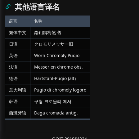
其他语言译名
语言
名称
繁体中文
鉻鉬鋼梅煞 舊
日语
クロモリメッサー旧
英语
Worn Chromoly Pugio
法语
Messer en chrome obs.
德语
Hartstahl-Pugio (alt)
意大利语
Pugio di chromoly logoro
韩语
구형 크로몰리 메서
西班牙语
Daga cromada antig.
QQ群 291964224