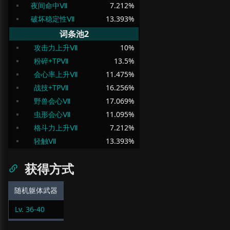
夜间命中Ⅶ
7.212
%
破坏稳定性Ⅶ
13.393
%
词条池2
攻击力上升Ⅶ
10
%
粉碎+TPⅦ
13.5
%
会心率上升Ⅶ
11.475
%
战技+TPⅦ
16.256
%
野兽会心Ⅶ
17.069
%
虫形会心Ⅶ
11.095
%
格斗力上升Ⅶ
7.212
%
轻触Ⅶ
13.393
%
获得方式
随机躯体武器
Lv.
36
-
40