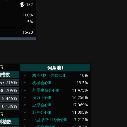
132
100%
-5%
16-20
箱
词条池1
插槽数
格斗+格斗力降低Ⅲ
10
%
57.715%
机械会心Ⅲ
13.5
%
36.705%
外星生命会心Ⅲ
11.475
%
潜力上升Ⅲ
16.256
%
5.445%
虫形会心Ⅲ
17.069
%
0.135%
野兽会心Ⅲ
11.095
%
箱
巨型浮空生物会心Ⅲ
7.212
%
插槽数
破坏稳定性Ⅲ
13.393
%