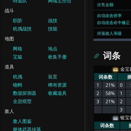
特遣队
网络主控台
出售金额
战斗
自动攻击倍率
职阶
战技
自动攻击命中修正
机偶战技
技能
掉落敌人等级
地图
网格
地点
词条
宝箱
收集手册
道具
金宝
机偶
装置
词条数
物料
稀有资源
1
21%
0
数据探测器
收藏道具
2
58%
1
全息模型
3
21%
2
3
敌人
银宝
敌人图鉴
词条数
躯体武器掉落