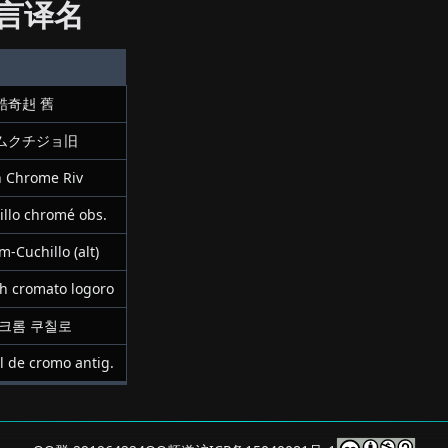
言译名
酷奇赳 舊
ムクチジョ旧
 Chrome Riv
illo chromé obs.
-Cuchillo (alt)
ch cromato logoro
 크롬 쿠칠로
l de cromo antig.