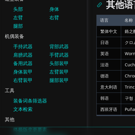
其他语
头部
身体
左臂
右臂
语言
名称
腿部
繁体中文
鉻之
机偶装备
日语
クロ
手持武器
背部武器
英语
Worn
肩膀武器
手臂武器
备用武器
头部装甲
法语
Cuch
身体装甲
左臂装甲
德语
Chrom
右臂装甲
腿部装甲
意大利语
Trin
工具
韩语
구형
装备词条筛选器
文本检索
西班牙语
Puña
其他
终极版变更要素