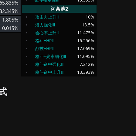
65.835%
词条池2
32.345%
攻击力上升Ⅲ
10
%
1.805%
潜力强化Ⅲ
13.5
%
0.015%
会心率上升Ⅲ
11.475
%
格斗+HPⅢ
16.256
%
战技+HPⅢ
17.069
%
格斗+光束弱化Ⅲ
11.095
%
格斗命中强化Ⅲ
7.212
%
格斗命中上升Ⅲ
13.393
%
式