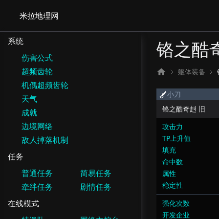
米拉地理网
系统
铬之酷
伤害公式
超频齿轮
躯体装备
机偶超频齿轮
小刀
天气
铬之酷奇赳 旧
成就
边境网络
攻击力
TP上升值
敌人掉落机制
填充
任务
命中数
普通任务
简易任务
属性
稳定性
牵绊任务
剧情任务
在线模式
强化次数
开发企业