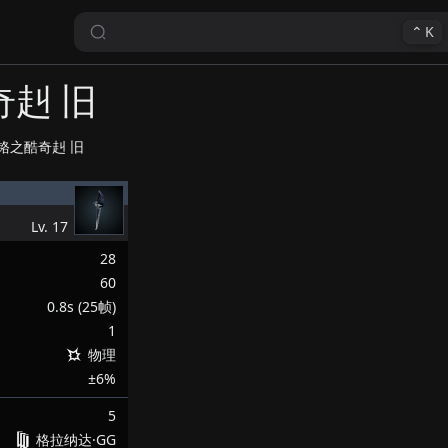
⌃
K
奇赳 旧
铬之酷奇赳 旧
Lv.
17
28
60
0.8s (25帧)
1
物理
±6%
5
格拉纳达·GG