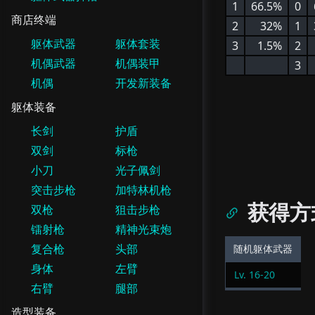
1
66.5%
0
商店终端
2
32%
1
躯体武器
躯体套装
3
1.5%
2
机偶武器
机偶装甲
3
机偶
开发新装备
躯体装备
长剑
护盾
双剑
标枪
小刀
光子佩剑
突击步枪
加特林机枪
获得方
双枪
狙击步枪
镭射枪
精神光束炮
复合枪
头部
随机躯体武器
身体
左臂
Lv.
16
-
20
右臂
腿部
造型装备