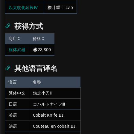
以太弱化延长Ⅳ
樱叶重工
Lv.
5
获得方式
商店
价格
躯体武器
28,800
其他语言译名
语言
名称
繁体中文
鈷之小刀Ⅲ
日语
コバルトナイフⅢ
英语
Cobalt Knife III
法语
Couteau en cobalt III