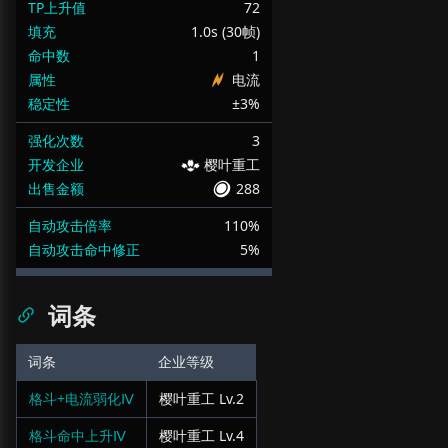
TP上升值
72
填充
1.0s (30帧)
命中数
1
属性
电流
稳定性
±3%
强化次数
3
开发企业
樱叶重工
出售金额
288
自动攻击倍率
110%
自动攻击命中修正
5%
词条
词条
企业等级
格斗+电流弱化Ⅳ
樱叶重工
Lv.
2
格斗命中上升Ⅳ
樱叶重工
Lv.
4