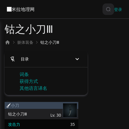
米拉地理网
登录
钴之小刀Ⅲ
躯体装备
钴之小刀Ⅲ
目录
词条
获得方式
其他语言译名
小刀
钴之小刀Ⅲ
Lv.
30
攻击力
35