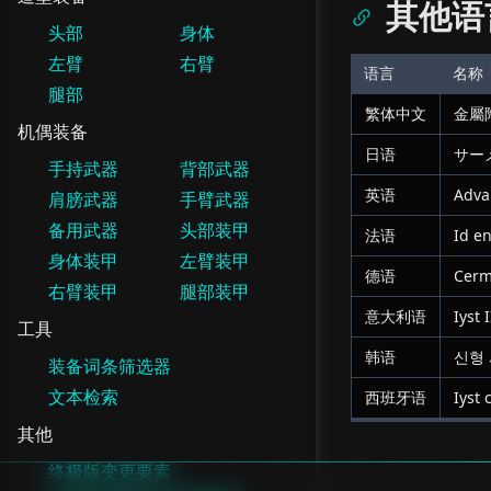
其他语
头部
身体
左臂
右臂
语言
名称
腿部
繁体中文
金屬
机偶装备
日语
サー
手持武器
背部武器
英语
Adva
肩膀武器
手臂武器
备用武器
头部装甲
法语
Id e
身体装甲
左臂装甲
德语
Cerme
右臂装甲
腿部装甲
意大利语
Iyst 
工具
韩语
신형 
装备词条筛选器
文本检索
西班牙语
Iyst 
其他
终极版变更要素