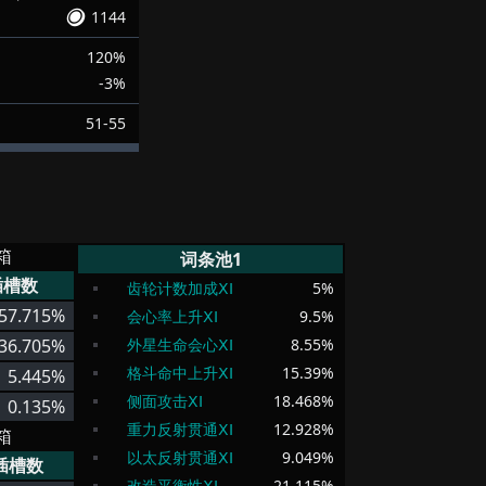
1144
120%
-3%
51-55
箱
词条池1
插槽数
齿轮计数加成ⅩⅠ
5
%
57.715%
会心率上升ⅩⅠ
9.5
%
36.705%
外星生命会心ⅩⅠ
8.55
%
格斗命中上升ⅩⅠ
15.39
%
5.445%
侧面攻击ⅩⅠ
18.468
%
0.135%
重力反射贯通ⅩⅠ
12.928
%
箱
以太反射贯通ⅩⅠ
9.049
%
插槽数
改造平衡性ⅩⅠ
21.115
%