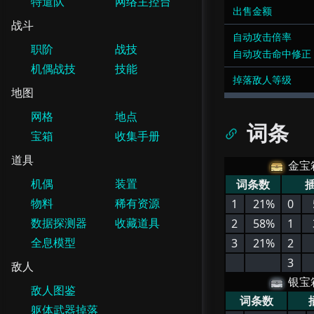
特遣队
网络主控台
出售金额
战斗
自动攻击倍率
职阶
战技
自动攻击命中修正
机偶战技
技能
掉落敌人等级
地图
网格
地点
词条
宝箱
收集手册
道具
金宝
机偶
装置
词条数
物料
稀有资源
1
21%
0
数据探测器
收藏道具
2
58%
1
全息模型
3
21%
2
3
敌人
银宝
敌人图鉴
词条数
躯体武器掉落