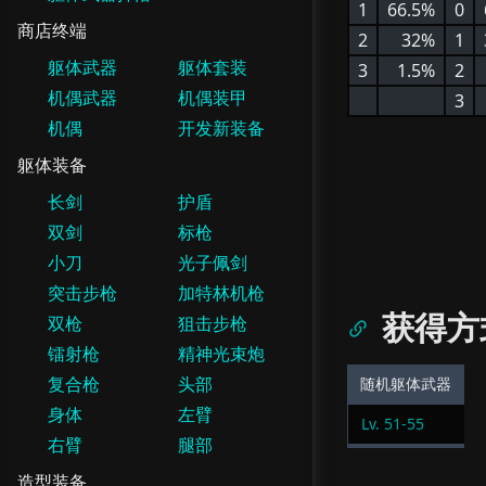
1
66.5%
0
商店终端
2
32%
1
躯体武器
躯体套装
3
1.5%
2
机偶武器
机偶装甲
3
机偶
开发新装备
躯体装备
长剑
护盾
双剑
标枪
小刀
光子佩剑
突击步枪
加特林机枪
获得方
双枪
狙击步枪
镭射枪
精神光束炮
复合枪
头部
随机躯体武器
身体
左臂
Lv.
51
-
55
右臂
腿部
造型装备