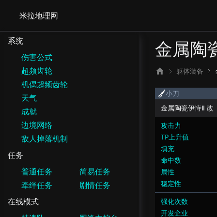
米拉地理网
系统
金属陶瓷
伤害公式
超频齿轮
躯体装备
机偶超频齿轮
小刀
天气
金属陶瓷伊恃Ⅱ 改
成就
边境网络
攻击力
TP上升值
敌人掉落机制
填充
任务
命中数
普通任务
简易任务
属性
稳定性
牵绊任务
剧情任务
在线模式
强化次数
开发企业