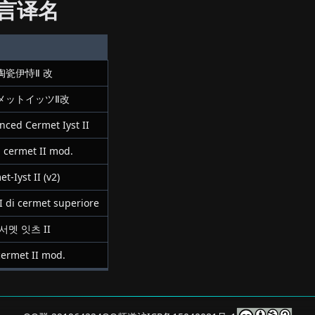
言译名
陶瓷伊恃Ⅱ 改
メットイッツⅡ改
nced Cermet Iyst II
n cermet II mod.
t-Iyst II (v2)
II di cermet superiore
서멧 잇츠 II
cermet II mod.