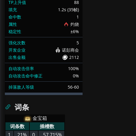
TP上升值
88
填充
1.2s (35帧)
命中数
1
属性
灼烧
稳定性
±6%
强化次数
5
开发企业
诺彭商会
出售金额
2112
自动攻击倍率
100%
自动攻击命中修正
0%
掉落敌人等级
56-60
词条
金宝箱
词条数
插槽数
1
21%
0
57.715%