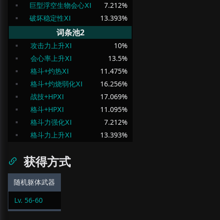
巨型浮空生物会心ⅩⅠ
7.212
%
破坏稳定性ⅩⅠ
13.393
%
词条池2
攻击力上升ⅩⅠ
10
%
会心率上升ⅩⅠ
13.5
%
格斗+灼热ⅩⅠ
11.475
%
格斗+灼烧弱化ⅩⅠ
16.256
%
战技+HPⅩⅠ
17.069
%
格斗+HPⅩⅠ
11.095
%
格斗力强化ⅩⅠ
7.212
%
格斗力上升ⅩⅠ
13.393
%
获得方式
随机躯体武器
Lv.
56
-
60