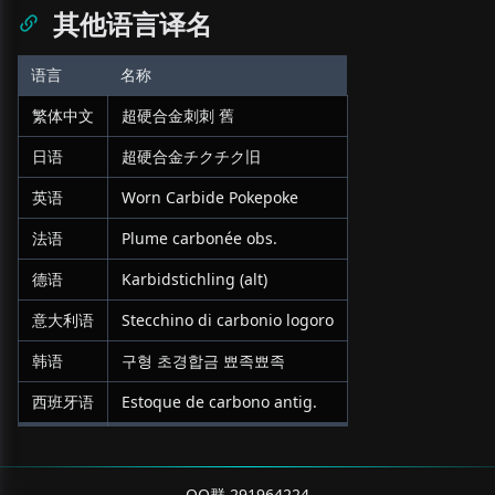
其他语言译名
语言
名称
繁体中文
超硬合金刺刺 舊
日语
超硬合金チクチク旧
英语
Worn Carbide Pokepoke
法语
Plume carbonée obs.
德语
Karbidstichling (alt)
意大利语
Stecchino di carbonio logoro
韩语
구형 초경합금 뾰족뾰족
西班牙语
Estoque de carbono antig.
QQ群 291964224