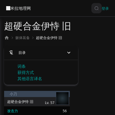
米拉地理网
登录
超硬合金伊恃 旧
躯体装备
超硬合金伊恃 旧
目录
词条
获得方式
其他语言译名
小刀
超硬合金伊恃 旧
Lv.
57
攻击力
56