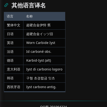
其他语言译名
语言
名称
繁体中文
超硬合金伊恃 舊
日语
超硬合金イッツ旧
英语
Worn Carbide Iyst
法语
Id carboné obs.
德语
Karbid-Iyst (alt)
意大利语
Iyst di carbonio logoro
韩语
구형 초경합금 잇츠
西班牙语
Iyst carbono antig.
QQ群 291964224