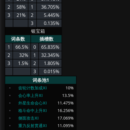
2
58%
1
36.705%
3
21%
2
5.445%
3
0.135%
银宝箱
词条数
插槽数
1
66.5%
0
65.835%
2
32%
1
32.345%
3
1.5%
2
1.805%
3
0.015%
词条池1
齿轮计数加成ⅩⅠ
10
%
会心率上升ⅩⅠ
13.5
%
外星生命会心ⅩⅠ
11.475
%
格斗命中上升ⅩⅠ
16.256
%
侧面攻击ⅩⅠ
17.069
%
重力反射贯通ⅩⅠ
11.095
%