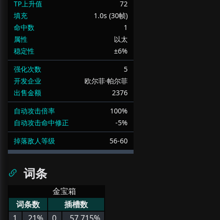
TP上升值
72
填充
1.0s (30帧)
命中数
1
属性
以太
稳定性
±6%
强化次数
5
开发企业
欧尔菲·帕尔菲
出售金额
2376
自动攻击倍率
100%
自动攻击命中修正
-5%
掉落敌人等级
56-60
词条
金宝箱
词条数
插槽数
1
21%
0
57.715%