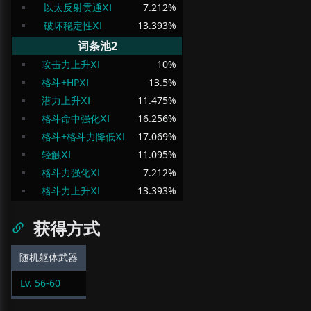
以太反射贯通ⅩⅠ
7.212
%
破坏稳定性ⅩⅠ
13.393
%
词条池2
攻击力上升ⅩⅠ
10
%
格斗+HPⅩⅠ
13.5
%
潜力上升ⅩⅠ
11.475
%
格斗命中强化ⅩⅠ
16.256
%
格斗+格斗力降低ⅩⅠ
17.069
%
轻触ⅩⅠ
11.095
%
格斗力强化ⅩⅠ
7.212
%
格斗力上升ⅩⅠ
13.393
%
获得方式
随机躯体武器
Lv.
56
-
60