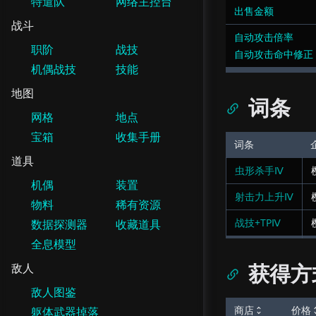
特遣队
网络主控台
出售金额
战斗
自动攻击倍率
职阶
战技
自动攻击命中修正
机偶战技
技能
地图
词条
网格
地点
宝箱
收集手册
词条
道具
虫形杀手Ⅳ
机偶
装置
射击力上升Ⅳ
物料
稀有资源
战技+TPⅣ
数据探测器
收藏道具
全息模型
获得方
敌人
敌人图鉴
商店
价格
躯体武器掉落