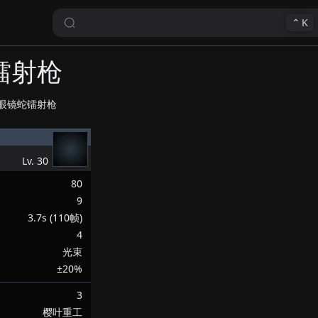
⌃
K
镭射枪
眼镜蛇镭射枪
Lv.
30
80
9
3.7s (110帧)
4
光束
±20%
3
樱叶重工