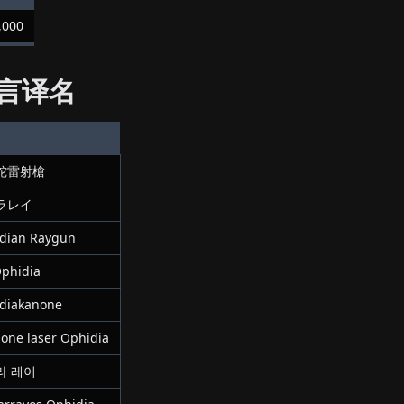
,000
言译名
蛇雷射槍
ラレイ
dian Raygun
Ophidia
diakanone
one laser Ophidia
라 레이