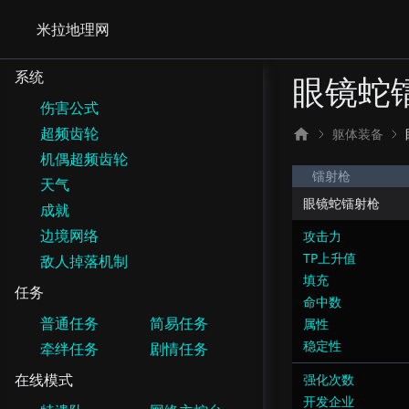
米拉地理网
系统
眼镜蛇
伤害公式
超频齿轮
躯体装备
机偶超频齿轮
镭射枪
天气
眼镜蛇镭射枪
成就
边境网络
攻击力
TP上升值
敌人掉落机制
填充
任务
命中数
普通任务
简易任务
属性
稳定性
牵绊任务
剧情任务
在线模式
强化次数
开发企业