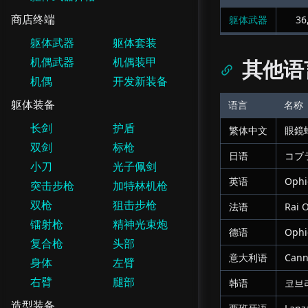
商店终端
躯体武器
36
躯体武器
躯体套装
机偶武器
机偶装甲
其他语
机偶
开发新装备
躯体装备
语言
名称
长剑
护盾
繁体中文
眼鏡
双剑
标枪
日语
コブ
小刀
光子佩剑
英语
Ophi
突击步枪
加特林机枪
双枪
狙击步枪
法语
Rai 
镭射枪
精神光束炮
德语
Ophi
复合枪
头部
意大利语
Cann
身体
左臂
右臂
腿部
韩语
코브
造型装备