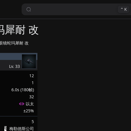
⌃
K
玛犀耐 改
眼镜蛇玛犀耐 改
Lv.
33
12
1
6.0s (180帧)
32
以太
±25%
5
梅勒德斯公司