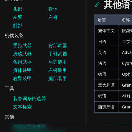
其他语
头部
身体
左臂
右臂
语言
名称
腿部
繁体中文
眼鏡
机偶装备
日语
コブ
手持武器
背部武器
英语
Adva
肩膀武器
手臂武器
备用武器
头部装甲
法语
Cybr
身体装甲
左臂装甲
德语
Ophid
右臂装甲
腿部装甲
意大利语
Gran
工具
韩语
신형
装备词条筛选器
文本检索
西班牙语
Gran
其他
终极版变更要素