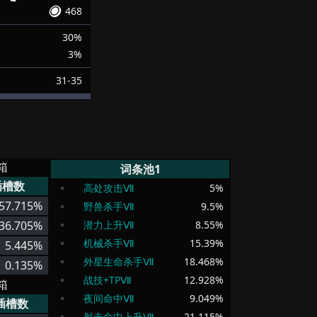
468
30%
3%
31-35
箱
词条池1
插槽数
高处攻击Ⅶ
5
%
57.715%
野兽杀手Ⅶ
9.5
%
36.705%
潜力上升Ⅶ
8.55
%
机械杀手Ⅶ
15.39
%
5.445%
外星生命杀手Ⅶ
18.468
%
0.135%
战技+TPⅦ
12.928
%
箱
夜间命中Ⅶ
9.049
%
插槽数
射击命中上升Ⅶ
21.115
%