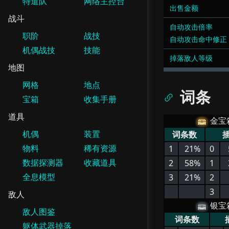
特遣队
网络主控台
出售金额
战斗
自动攻击倍率
职阶
战技
自动攻击命中修正
机偶战技
技能
掉落敌人等级
地图
网格
地点
词条
宝箱
收集手册
道具
金宝
机偶
装置
词条数
物料
稀有资源
1
21%
0
数据探测器
收藏道具
2
58%
1
全息模型
3
21%
2
3
敌人
银宝
敌人图鉴
词条数
躯体武器掉落