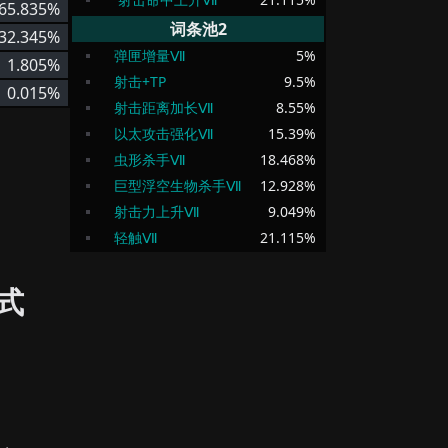
65.835%
词条池2
32.345%
弹匣增量Ⅶ
5
%
1.805%
射击+TP
9.5
%
0.015%
射击距离加长Ⅶ
8.55
%
以太攻击强化Ⅶ
15.39
%
虫形杀手Ⅶ
18.468
%
巨型浮空生物杀手Ⅶ
12.928
%
射击力上升Ⅶ
9.049
%
轻触Ⅶ
21.115
%
式