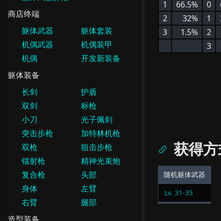
1
66.5%
0
商店终端
2
32%
1
躯体武器
躯体套装
3
1.5%
2
机偶武器
机偶装甲
3
机偶
开发新装备
躯体装备
长剑
护盾
双剑
标枪
小刀
光子佩剑
突击步枪
加特林机枪
获得方
双枪
狙击步枪
镭射枪
精神光束炮
复合枪
头部
随机躯体武器
身体
左臂
Lv.
31
-
35
右臂
腿部
造型装备