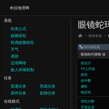
米拉地理网
系统
眼镜蛇
伤害公式
超频齿轮
躯体装备
机偶超频齿轮
加特林机枪
天气
眼镜蛇玛犀耐 改
成就
边境网络
攻击力
TP上升值
敌人掉落机制
填充
任务
命中数
普通任务
简易任务
属性
稳定性
牵绊任务
剧情任务
在线模式
强化次数
开发企业