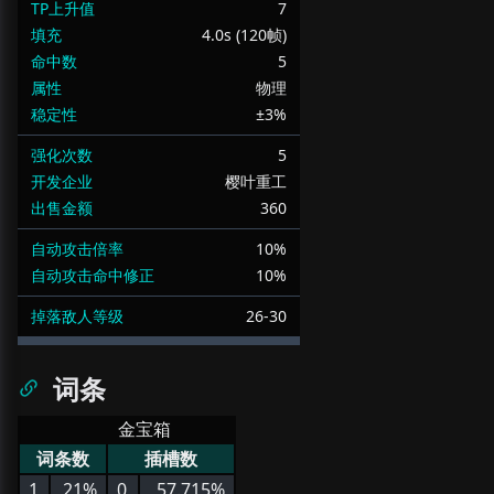
TP上升值
7
填充
4.0s (120帧)
命中数
5
属性
物理
稳定性
±3%
强化次数
5
开发企业
樱叶重工
出售金额
360
自动攻击倍率
10%
自动攻击命中修正
10%
掉落敌人等级
26-30
词条
金宝箱
词条数
插槽数
1
21%
0
57.715%