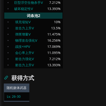
巨型浮空生物杀手Ⅴ
7.212
%
破坏稳定性Ⅴ
13.393
%
词条池2
填充缩短Ⅴ
10
%
攻击力上升Ⅴ
13.5
%
弹匣增量Ⅴ
11.475
%
物理攻击强化Ⅴ
16.256
%
战技+HPⅤ
17.069
%
会心率上升Ⅴ
11.095
%
射击力强化Ⅴ
7.212
%
射击力上升Ⅴ
13.393
%
获得方式
随机躯体武器
Lv.
26
-
30