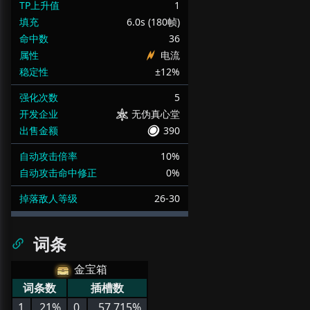
TP上升值
1
填充
6.0s (180帧)
命中数
36
属性
电流
稳定性
±12%
强化次数
5
开发企业
无伪真心堂
出售金额
390
自动攻击倍率
10%
自动攻击命中修正
0%
掉落敌人等级
26-30
词条
金宝箱
词条数
插槽数
1
21%
0
57.715%