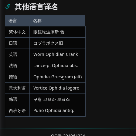
其他语言译名
语言
名称
繁体中文
眼鏡蛇波庫斯 舊
日语
コブラボクス旧
英语
Worn Ophidian Crank
法语
Lance-p. Ophidia obs.
德语
Ophidia-Griesgram (alt)
意大利语
Vortice Ophidia logoro
韩语
구형 코브라 보크스
西班牙语
Puño Ophidia antig.
QQ群 291964224