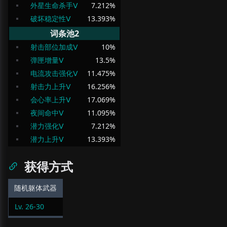
外星生命杀手Ⅴ
7.212
%
破坏稳定性Ⅴ
13.393
%
词条池2
射击部位加成Ⅴ
10
%
弹匣增量Ⅴ
13.5
%
电流攻击强化Ⅴ
11.475
%
射击力上升Ⅴ
16.256
%
会心率上升Ⅴ
17.069
%
夜间命中Ⅴ
11.095
%
潜力强化Ⅴ
7.212
%
潜力上升Ⅴ
13.393
%
获得方式
随机躯体武器
Lv.
26
-
30