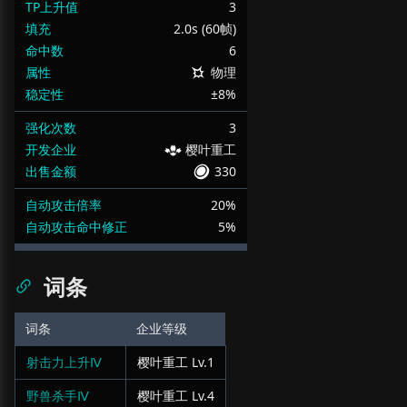
TP上升值
3
填充
2.0s (60帧)
命中数
6
属性
物理
稳定性
±8%
强化次数
3
开发企业
樱叶重工
出售金额
330
自动攻击倍率
20%
自动攻击命中修正
5%
词条
词条
企业等级
射击力上升Ⅳ
樱叶重工
Lv.
1
野兽杀手Ⅳ
樱叶重工
Lv.
4