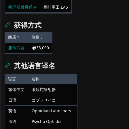
物理反射贯通Ⅳ
樱叶重工
Lv.
5
获得方式
商店
价格
躯体武器
33,000
其他语言译名
语言
名称
繁体中文
眼鏡蛇發射器
日语
コブラサイコ
英语
Ophidian Launchers
法语
Psycho Ophidia