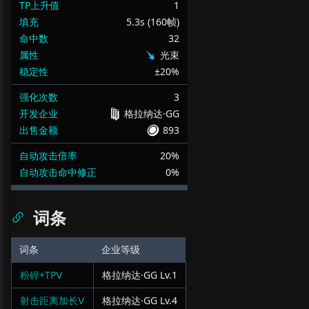
TP上升值
1
填充
5.3s (160帧)
命中数
32
属性
光束
稳定性
±20%
强化次数
3
开发企业
格拉纳达·GG
出售金额
893
自动攻击倍率
20%
自动攻击命中修正
0%
词条
词条
企业等级
粉碎+TPⅤ
格拉纳达·GG
Lv.
1
射击距离加长Ⅴ
格拉纳达·GG
Lv.
4