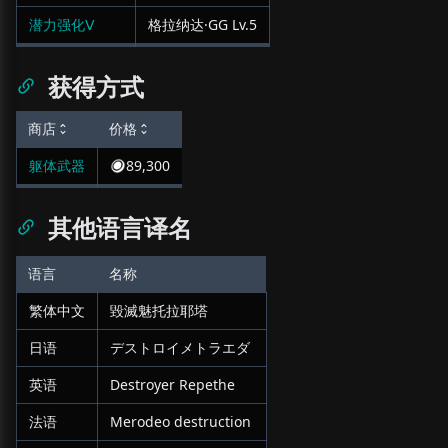
潜力强化Ⅴ
格拉纳达·GG
Lv.
5
获得方式
商店
价格
躯体武器
89,300
其他语言译名
语言
名称
繁体中文
毀滅魅托拉耶塔
日语
デストロイメトラエダ
英语
Destroyer Repethe
法语
Merodeo destruction