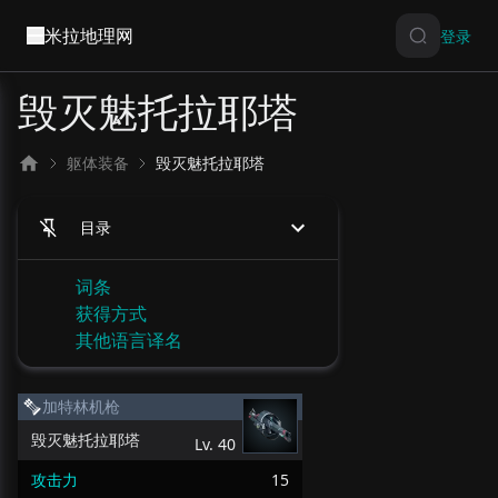
米拉地理网
登录
毁灭魅托拉耶塔
躯体装备
毁灭魅托拉耶塔
目录
词条
获得方式
其他语言译名
加特林机枪
毁灭魅托拉耶塔
Lv.
40
攻击力
15