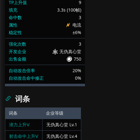
TP上升值
9
填充
3.3s (100帧)
命中数
3
属性
电流
稳定性
±6%
强化次数
3
开发企业
无伪真心堂
出售金额
750
自动攻击倍率
20%
自动攻击命中修正
0%
词条
词条
企业等级
潜力上升Ⅴ
无伪真心堂
Lv.
1
射击命中上升Ⅴ
无伪真心堂
Lv.
4