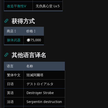
改造平衡性Ⅴ
无伪真心堂
Lv.
5
获得方式
商店
价格
躯体武器
75,000
其他语言译名
语言
名称
繁体中文
毀滅阿爾塔
日语
デストロイアルタ
英语
Destroyer Strobe
法语
Serpentin destruction