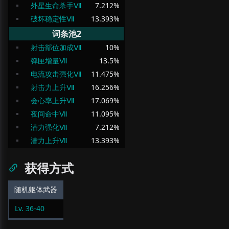
外星生命杀手Ⅶ
7.212
%
破坏稳定性Ⅶ
13.393
%
词条池2
射击部位加成Ⅶ
10
%
弹匣增量Ⅶ
13.5
%
电流攻击强化Ⅶ
11.475
%
射击力上升Ⅶ
16.256
%
会心率上升Ⅶ
17.069
%
夜间命中Ⅶ
11.095
%
潜力强化Ⅶ
7.212
%
潜力上升Ⅶ
13.393
%
获得方式
随机躯体武器
Lv.
36
-
40