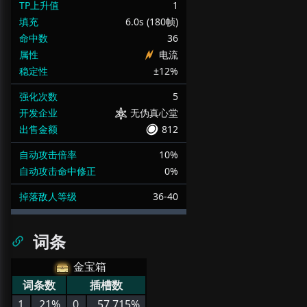
TP上升值
1
填充
6.0s (180帧)
命中数
36
属性
电流
稳定性
±12%
强化次数
5
开发企业
无伪真心堂
出售金额
812
自动攻击倍率
10%
自动攻击命中修正
0%
掉落敌人等级
36-40
词条
金宝箱
词条数
插槽数
1
21%
0
57.715%