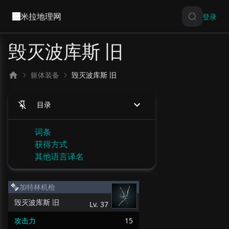
米拉地理网
登录
毁灭波库斯 旧
躯体装备
毁灭波库斯 旧
目录
词条
获得方式
其他语言译名
加特林机枪
毁灭波库斯 旧
Lv.
37
攻击力
15