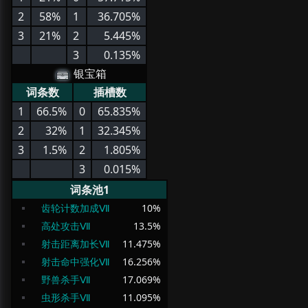
2
58%
1
36.705%
3
21%
2
5.445%
3
0.135%
银宝箱
词条数
插槽数
1
66.5%
0
65.835%
2
32%
1
32.345%
3
1.5%
2
1.805%
3
0.015%
词条池1
齿轮计数加成Ⅶ
10
%
高处攻击Ⅶ
13.5
%
射击距离加长Ⅶ
11.475
%
射击命中强化Ⅶ
16.256
%
野兽杀手Ⅶ
17.069
%
虫形杀手Ⅶ
11.095
%