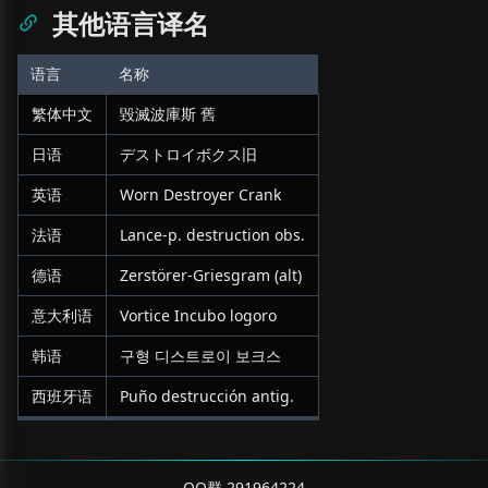
其他语言译名
语言
名称
繁体中文
毀滅波庫斯 舊
日语
デストロイボクス旧
英语
Worn Destroyer Crank
法语
Lance-p. destruction obs.
德语
Zerstörer-Griesgram (alt)
意大利语
Vortice Incubo logoro
韩语
구형 디스트로이 보크스
西班牙语
Puño destrucción antig.
QQ群 291964224