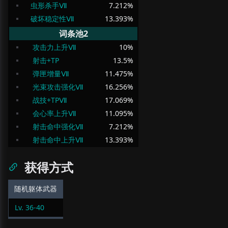
虫形杀手Ⅶ
7.212
%
破坏稳定性Ⅶ
13.393
%
词条池2
攻击力上升Ⅶ
10
%
射击+TP
13.5
%
弹匣增量Ⅶ
11.475
%
光束攻击强化Ⅶ
16.256
%
战技+TPⅦ
17.069
%
会心率上升Ⅶ
11.095
%
射击命中强化Ⅶ
7.212
%
射击命中上升Ⅶ
13.393
%
获得方式
随机躯体武器
Lv.
36
-
40