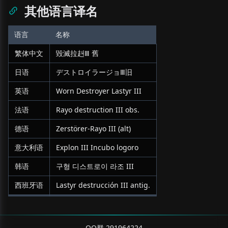
其他语言译名
语言
名称
繁体中文
毀滅拉赳Ⅲ 舊
日语
デストロイラージョⅢ旧
英语
Worn Destroyer Lastyr III
法语
Rayo destruction III obs.
德语
Zerstörer-Rayo III (alt)
意大利语
Explon III Incubo logoro
韩语
구형 디스트로이 라조 III
西班牙语
Lastyr destrucción III antig.
QQ群 291964224