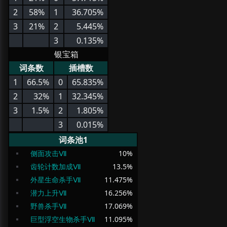
2
58%
1
36.705%
3
21%
2
5.445%
3
0.135%
银宝箱
词条数
插槽数
1
66.5%
0
65.835%
2
32%
1
32.345%
3
1.5%
2
1.805%
3
0.015%
词条池1
侧面攻击Ⅶ
10
%
齿轮计数加成Ⅶ
13.5
%
外星生命杀手Ⅶ
11.475
%
潜力上升Ⅶ
16.256
%
野兽杀手Ⅶ
17.069
%
巨型浮空生物杀手Ⅶ
11.095
%