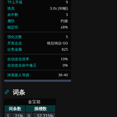
TP上升值
9
填充
3.0s (90帧)
命中数
3
属性
灼烧
稳定性
±8%
强化次数
5
开发企业
格拉纳达·GG
出售金额
825
自动攻击倍率
10%
自动攻击命中修正
0%
掉落敌人等级
36-40
词条
金宝箱
词条数
插槽数
1
21%
0
57.715%