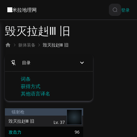
米拉地理网
登录
毁灭拉赳Ⅲ 旧
躯体装备
毁灭拉赳Ⅲ 旧
目录
词条
获得方式
其他语言译名
镭射枪
毁灭拉赳Ⅲ 旧
Lv.
37
攻击力
96