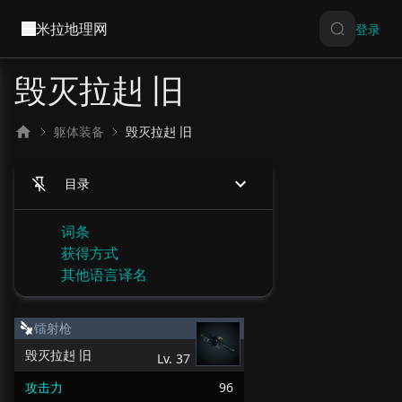
米拉地理网
登录
毁灭拉赳 旧
躯体装备
毁灭拉赳 旧
目录
词条
获得方式
其他语言译名
镭射枪
毁灭拉赳 旧
Lv.
37
攻击力
96