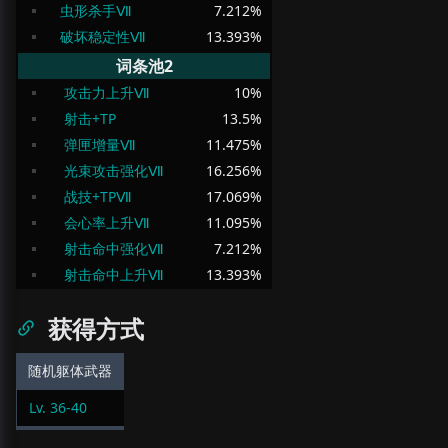
虫形杀手Ⅶ
7.212
%
破坏稳定性Ⅶ
13.393
%
词条池2
攻击力上升Ⅶ
10
%
射击+TP
13.5
%
弹匣增量Ⅶ
11.475
%
光束攻击强化Ⅶ
16.256
%
战技+TPⅦ
17.069
%
会心率上升Ⅶ
11.095
%
射击命中强化Ⅶ
7.212
%
射击命中上升Ⅶ
13.393
%
获得方式
随机躯体武器
Lv.
36
-
40