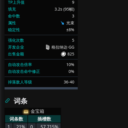
TP上升值
9
填充
3.2s (95帧)
命中数
3
属性
光束
稳定性
±8%
强化次数
5
开发企业
格拉纳达·GG
出售金额
825
自动攻击倍率
10%
自动攻击命中修正
0%
掉落敌人等级
36-40
词条
金宝箱
词条数
插槽数
1
21%
0
57.715%