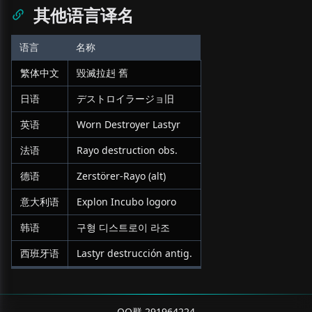
其他语言译名
语言
名称
繁体中文
毀滅拉赳 舊
日语
デストロイラージョ旧
英语
Worn Destroyer Lastyr
法语
Rayo destruction obs.
德语
Zerstörer-Rayo (alt)
意大利语
Explon Incubo logoro
韩语
구형 디스트로이 라조
西班牙语
Lastyr destrucción antig.
QQ群 291964224