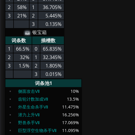
2
58%
1
36.705%
3
21%
2
5.445%
3
0.135%
银宝箱
词条数
插槽数
1
66.5%
0
65.835%
2
32%
1
32.345%
3
1.5%
2
1.805%
3
0.015%
词条池1
侧面攻击Ⅶ
10
%
齿轮计数加成Ⅶ
13.5
%
外星生命杀手Ⅶ
11.475
%
潜力上升Ⅶ
16.256
%
野兽杀手Ⅶ
17.069
%
巨型浮空生物杀手Ⅶ
11.095
%