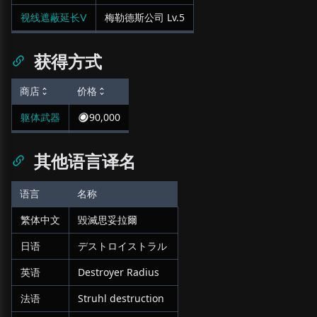
视线遮蔽延长Ⅴ
梅勒德斯公司
Lv.
5
获得方式
商店
价格
躯体武器
90,000
其他语言译名
语言
名称
繁体中文
毀滅思妥拉爾
日语
デストロイストラル
英语
Destroyer Radius
法语
Struhl destruction