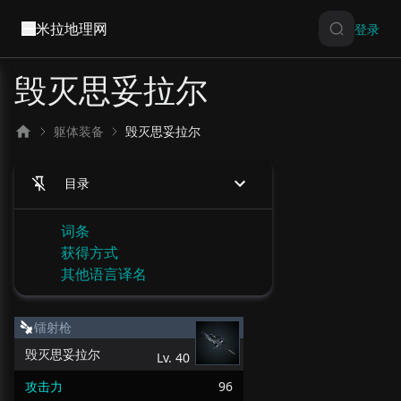
米拉地理网
登录
毁灭思妥拉尔
躯体装备
毁灭思妥拉尔
目录
词条
获得方式
其他语言译名
镭射枪
毁灭思妥拉尔
Lv.
40
攻击力
96