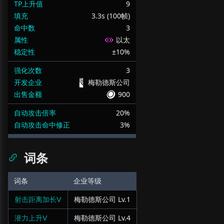
TP上升值
9
填充
3.3s (100帧)
命中数
3
属性
以太
稳定性
±10%
强化次数
3
开发企业
梅勒德斯公司
出售金额
900
自动攻击倍率
20%
自动攻击命中修正
3%
词条
词条
企业等级
射击距离加长Ⅴ
梅勒德斯公司
Lv.
1
潜力上升Ⅴ
梅勒德斯公司
Lv.
4