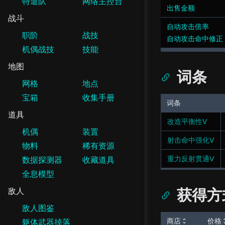
特遣队
网络主控台
出售金额
战斗
自动攻击倍率
职阶
战技
自动攻击命中修正
机偶战技
技能
地图
词条
网格
地点
宝箱
收集手册
词条
道具
改造平衡性Ⅴ
机偶
装置
射击命中强化Ⅴ
物料
稀有资源
重力反射贯通Ⅴ
数据探测器
收藏道具
全息模型
获得方
敌人
敌人图鉴
商店
价格
躯体武器掉落