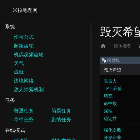
米拉地理网
系统
毁灭希
伤害公式
超频齿轮
躯体装备
机偶超频齿轮
镭射枪
天气
毁灭希望
成就
边境网络
攻击力
TP上升值
敌人掉落机制
填充
任务
命中数
普通任务
简易任务
属性
稳定性
牵绊任务
剧情任务
在线模式
强化次数
开发企业