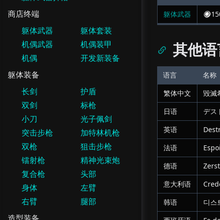
商店终端
躯体武器
15
躯体武器
躯体套装
机偶武器
机偶装甲
其他语
机偶
开发新装备
躯体装备
语言
名称
长剑
护盾
繁体中文
毀滅
双剑
标枪
日语
デス
小刀
光子佩剑
英语
Destr
突击步枪
加特林机枪
双枪
狙击步枪
法语
Espo
镭射枪
精神光束炮
德语
Zers
复合枪
头部
意大利语
Cred
身体
左臂
右臂
腿部
韩语
디스
造型装备