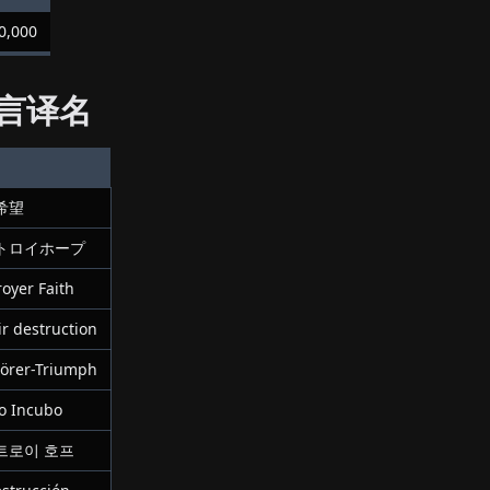
0,000
言译名
希望
トロイホープ
oyer Faith
ir destruction
törer-Triumph
o Incubo
트로이 호프