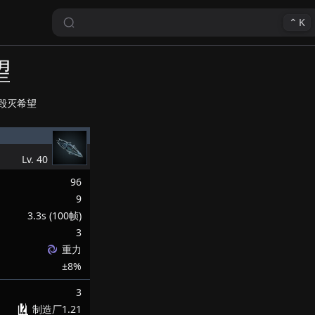
⌃
K
望
毁灭希望
Lv.
40
96
9
3.3s (100帧)
3
重力
±8%
3
制造厂1.21