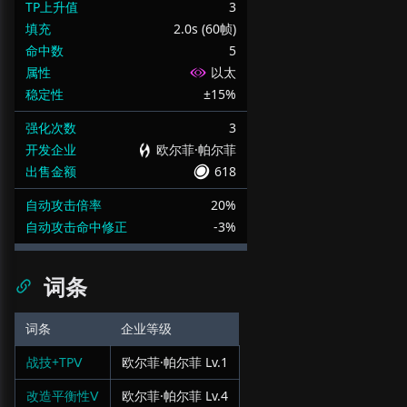
TP上升值
3
填充
2.0s (60帧)
命中数
5
属性
以太
稳定性
±15%
强化次数
3
开发企业
欧尔菲·帕尔菲
出售金额
618
自动攻击倍率
20%
自动攻击命中修正
-3%
词条
词条
企业等级
战技+TPⅤ
欧尔菲·帕尔菲
Lv.
1
改造平衡性Ⅴ
欧尔菲·帕尔菲
Lv.
4