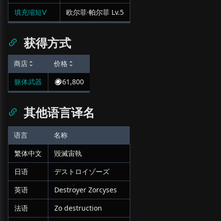
填充缩短Ⅴ
欧尔菲·帕尔菲
Lv.
5
获得方式
商店
价格
躯体武器
61,800
其他语言译名
语言
名称
繁体中文
毀滅宙執
日语
デストロイゾーズ
英语
Destroyer Zorcyses
法语
Zo destruction