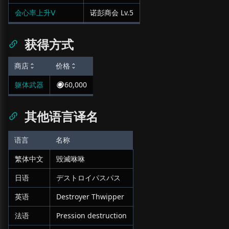
会心率上升Ⅴ
诺彭商会
Lv.
5
获得方式
商店
价格
躯体武器
60,000
其他语言译名
语言
名称
繁体中文
毀滅咻咻
日语
デストロイパスパス
英语
Destroyer Thwipper
法语
Pression destruction