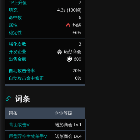
TP上升值
7
填充
4.3s (130帧)
命中数
6
属性
灼烧
稳定性
±6%
强化次数
3
开发企业
诺彭商会
出售金额
600
自动攻击倍率
20%
自动攻击命中修正
0%
词条
词条
企业等级
背面攻击Ⅴ
诺彭商会
Lv.
1
巨型浮空生物杀手Ⅴ
诺彭商会
Lv.
4