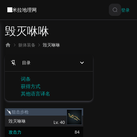
米拉地理网
登录
毁灭咻咻
躯体装备
毁灭咻咻
目录
词条
获得方式
其他语言译名
狙击步枪
毁灭咻咻
Lv.
40
攻击力
84