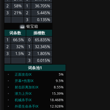
2
58%
1
36.705%
3
21%
2
5.445%
3
0.135%
银宝箱
词条数
插槽数
1
66.5%
0
65.835%
2
32%
1
32.345%
3
1.5%
2
1.805%
3
0.015%
词条池1
正面攻击Ⅸ
5
%
开幕+伤害Ⅸ
9.5
%
射击距离加长Ⅸ
8.55
%
潜力上升Ⅸ
15.39
%
机械杀手Ⅸ
18.468
%
外星生命杀手Ⅸ
12.928
%