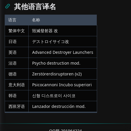
其他语言译名
语言
名称
繁体中文
毀滅發射器 改
日语
デストロイサイコ改
英语
Advanced Destroyer Launchers
法语
Psycho destruction mod.
德语
Zerstörerdisruptoren (v2)
意大利语
Psicocannoni Incubo superiori
韩语
신형 디스트로이 사이코
西班牙语
Lanzador destrucción mod.
QQ群 291964224