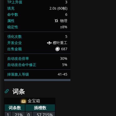
TP上升值
3
填充
2.0s (60帧)
命中数
6
属性
物理
稳定性
±8%
强化次数
5
开发企业
樱叶重工
出售金额
687
自动攻击倍率
30%
自动攻击命中修正
5%
掉落敌人等级
41-45
词条
金宝箱
词条数
插槽数
1
21%
0
57.715%