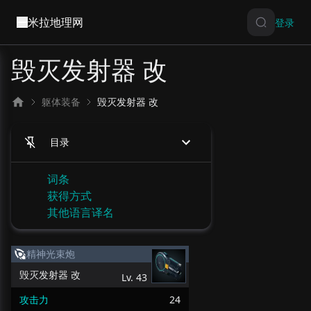
米拉地理网
登录
毁灭发射器 改
躯体装备
毁灭发射器 改
目录
词条
获得方式
其他语言译名
精神光束炮
毁灭发射器 改
Lv.
43
攻击力
24