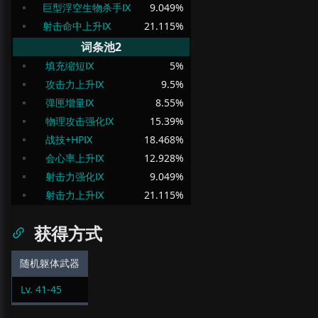
巨型浮空生物杀手Ⅸ
9.049
%
射击命中上升Ⅸ
21.115
%
词条池2
填充缩短Ⅸ
5
%
攻击力上升Ⅸ
9.5
%
弹匣增量Ⅸ
8.55
%
物理攻击强化Ⅸ
15.39
%
战技+HPⅨ
18.468
%
会心率上升Ⅸ
12.928
%
射击力强化Ⅸ
9.049
%
射击力上升Ⅸ
21.115
%
获得方式
随机躯体武器
Lv.
41
-
45