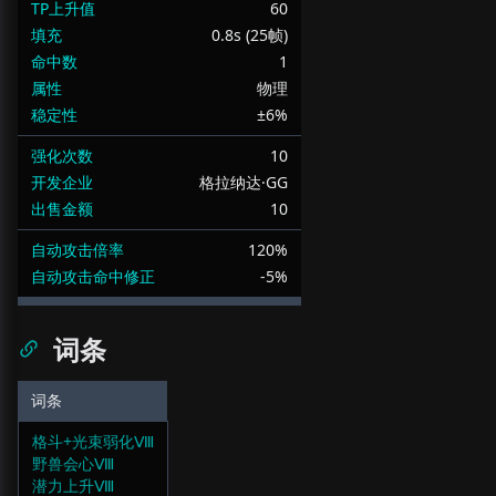
TP上升值
60
填充
0.8s (25帧)
命中数
1
属性
物理
稳定性
±6%
强化次数
10
开发企业
格拉纳达·GG
出售金额
10
自动攻击倍率
120%
自动攻击命中修正
-5%
词条
词条
格斗+光束弱化Ⅷ
野兽会心Ⅷ
潜力上升Ⅷ