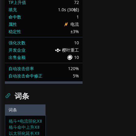
TP上升值
72
填充
1.0s (30帧)
命中数
1
属性
电流
稳定性
±3%
强化次数
10
开发企业
樱叶重工
出售金额
10
自动攻击倍率
120%
自动攻击命中修正
5%
词条
词条
格斗+电流弱化ⅩⅡ
格斗命中上升ⅩⅡ
以太弱化延长ⅩⅡ