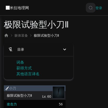
米拉地理网
登录
极限试验型小刀Ⅱ
躯体装备
极限试验型小刀Ⅱ
目录
词条
获得方式
其他语言译名
小刀
极限试验型小刀Ⅱ
Lv.
60
攻击力
56