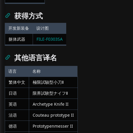
获得方式
开发新装备
设计图
躯体武器
FILE-F0303SA
其他语言译名
语言
名称
繁体中文
極限試驗型小刀Ⅱ
日语
限界試験型ナイフⅡ
英语
Archetype Knife II
法语
Couteau prototype II
德语
Prototypenmesser II