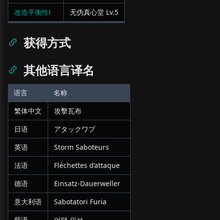
改造平衡性Ⅰ
无伪真心堂
Lv.
5
获得方式
其他语言译名
语言
名称
繁体中文
攻擊瓦布
日语
アタックワブ
英语
Storm Saboteurs
法语
Fléchettes d’attaque
德语
Einsatz-Dauerweller
意大利语
Sabotatori Furia
韩语
어택 와브