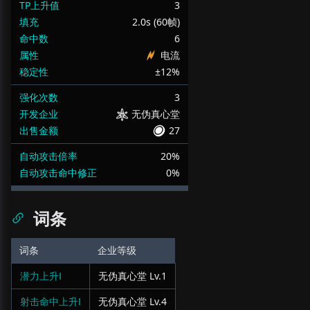
TP上升值
3
填充
2.0s (60帧)
命中数
6
属性
电流
稳定性
±12%
强化次数
3
开发企业
无伪真心堂
出售金额
27
自动攻击倍率
20%
自动攻击命中修正
0%
词条
词条
企业等级
潜力上升Ⅰ
无伪真心堂
Lv.
1
射击命中上升Ⅰ
无伪真心堂
Lv.
4