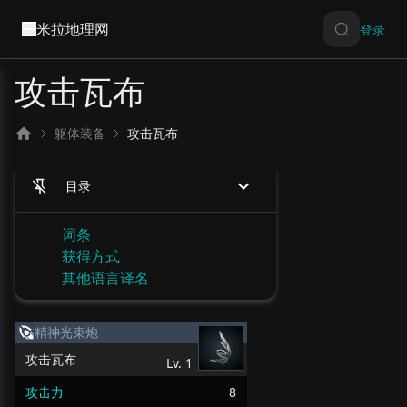
米拉地理网
登录
攻击瓦布
躯体装备
攻击瓦布
目录
词条
获得方式
其他语言译名
精神光束炮
攻击瓦布
Lv.
1
攻击力
8