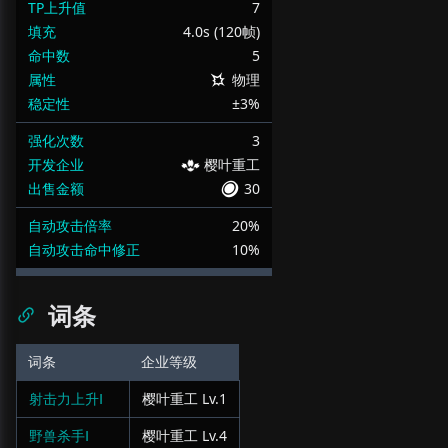
TP上升值
7
填充
4.0s (120帧)
命中数
5
属性
物理
稳定性
±3%
强化次数
3
开发企业
樱叶重工
出售金额
30
自动攻击倍率
20%
自动攻击命中修正
10%
词条
词条
企业等级
射击力上升Ⅰ
樱叶重工
Lv.
1
野兽杀手Ⅰ
樱叶重工
Lv.
4