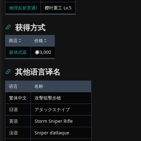
物理反射贯通Ⅰ
樱叶重工
Lv.
5
获得方式
商店
价格
躯体武器
3,000
其他语言译名
语言
名称
繁体中文
攻擊狙擊步槍
日语
アタックスナイプ
英语
Storm Sniper Rifle
法语
Sniper d’attaque