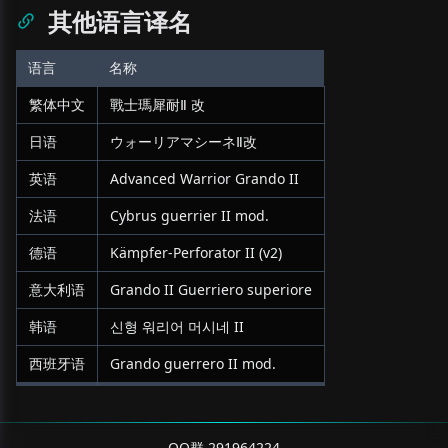
其他语言译名
语言
名称
繁体中文
戰士瑪犀耐Ⅱ 改
日语
ウォーリアマシーネⅡ改
英语
Advanced Warrior Grando II
法语
Cybrus guerrier II mod.
德语
Kämpfer-Perforator II (v2)
意大利语
Grando II Guerriero superiore
韩语
신형 워리어 머시네 II
西班牙语
Grando guerrero II mod.
QQ群 291964224