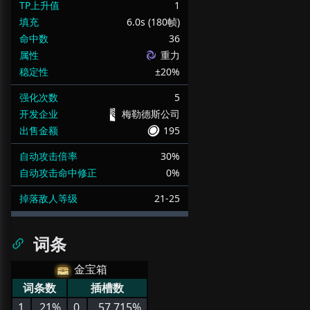
TP上升值
1
填充
6.0s (180帧)
命中数
36
属性
重力
稳定性
±20%
强化次数
5
开发企业
梅勒德斯公司
出售金额
195
自动攻击倍率
30%
自动攻击命中修正
0%
掉落敌人等级
21-25
词条
金宝箱
词条数
插槽数
1
21%
0
57.715%