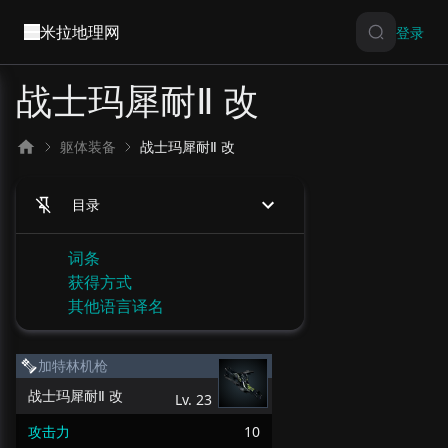
米拉地理网
登录
战士玛犀耐Ⅱ 改
躯体装备
战士玛犀耐Ⅱ 改
目录
词条
获得方式
其他语言译名
加特林机枪
战士玛犀耐Ⅱ 改
Lv.
23
攻击力
10