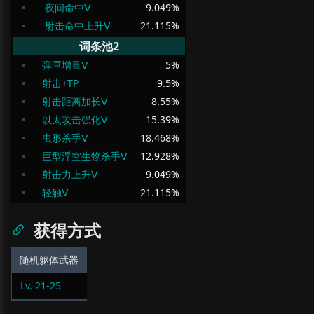
夜间命中Ⅴ
9.049
%
射击命中上升Ⅴ
21.115
%
词条池2
弹匣增量Ⅴ
5
%
射击+TP
9.5
%
射击距离加长Ⅴ
8.55
%
以太攻击强化Ⅴ
15.39
%
虫形杀手Ⅴ
18.468
%
巨型浮空生物杀手Ⅴ
12.928
%
射击力上升Ⅴ
9.049
%
轻触Ⅴ
21.115
%
获得方式
随机躯体武器
Lv.
21
-
25