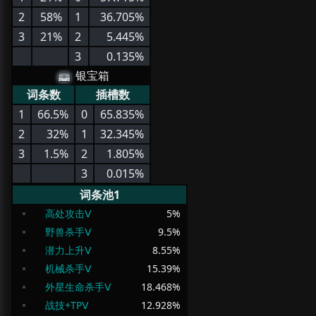
2
58%
1
36.705%
3
21%
2
5.445%
3
0.135%
银宝箱
词条数
插槽数
1
66.5%
0
65.835%
2
32%
1
32.345%
3
1.5%
2
1.805%
3
0.015%
词条池1
高处攻击Ⅴ
5
%
野兽杀手Ⅴ
9.5
%
潜力上升Ⅴ
8.55
%
机械杀手Ⅴ
15.39
%
外星生命杀手Ⅴ
18.468
%
战技+TPⅤ
12.928
%