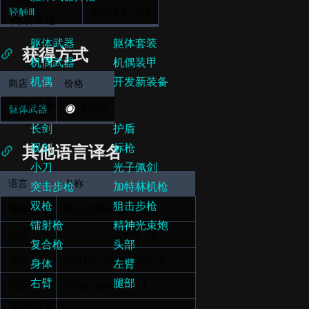
轻触Ⅲ
樱叶重工
Lv.
5
获得方式
商店
价格
躯体武器
15,000
其他语言译名
语言
名称
繁体中文
戰士狙擊步槍Ⅱ
日语
ウォーリアスナイプⅡ
英语
Warrior Sniper Rifle II
法语
Sniper guerrier II