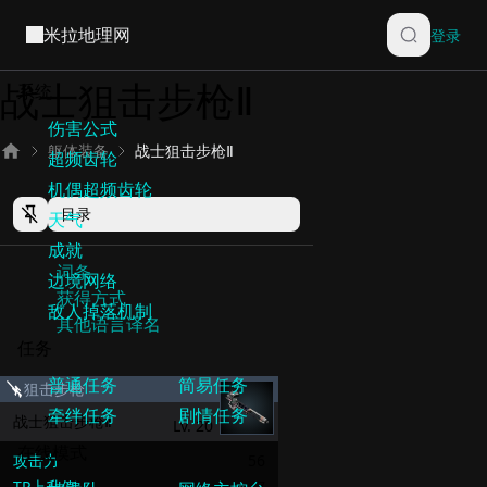
米拉地理网
登录
战士狙击步枪Ⅱ
躯体装备
战士狙击步枪Ⅱ
目录
词条
获得方式
其他语言译名
狙击步枪
战士狙击步枪Ⅱ
Lv.
20
攻击力
56