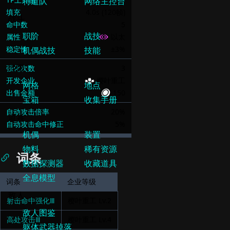
TP上升值
7
填充
4.0s (120帧)
命中数
5
属性
以太
稳定性
±3%
强化次数
3
开发企业
樱叶重工
出售金额
150
自动攻击倍率
20%
自动攻击命中修正
5%
词条
词条
企业等级
射击命中强化Ⅲ
樱叶重工
Lv.
2
高处攻击Ⅲ
樱叶重工
Lv.
4