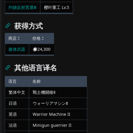
灼烧反射贯通Ⅲ
樱叶重工
Lv.
5
获得方式
商店
价格
躯体武器
24,300
其他语言译名
语言
名称
繁体中文
戰士機關槍Ⅱ
日语
ウォーリアマシンⅡ
英语
Warrior Machine II
法语
Minigun guerrier II