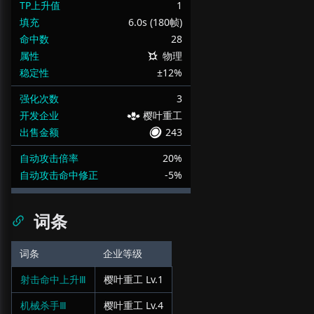
TP上升值
1
填充
6.0s (180帧)
命中数
28
属性
物理
稳定性
±12%
强化次数
3
开发企业
樱叶重工
出售金额
243
自动攻击倍率
20%
自动攻击命中修正
-5%
词条
词条
企业等级
射击命中上升Ⅲ
樱叶重工
Lv.
1
机械杀手Ⅲ
樱叶重工
Lv.
4