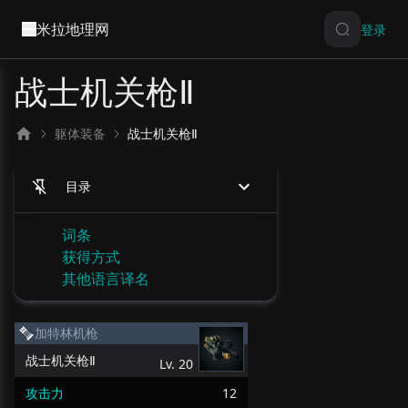
米拉地理网
登录
战士机关枪Ⅱ
躯体装备
战士机关枪Ⅱ
目录
词条
获得方式
其他语言译名
加特林机枪
战士机关枪Ⅱ
Lv.
20
攻击力
12