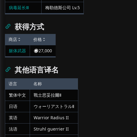
病毒延长Ⅲ
梅勒德斯公司
Lv.
5
获得方式
商店
价格
躯体武器
27,000
其他语言译名
语言
名称
繁体中文
戰士思妥拉爾Ⅱ
日语
ウォーリアストラルⅡ
英语
Warrior Radius II
法语
Struhl guerrier II