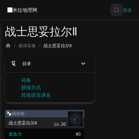
米拉地理网
登录
战士思妥拉尔Ⅱ
躯体装备
战士思妥拉尔Ⅱ
目录
词条
获得方式
其他语言译名
镭射枪
战士思妥拉尔Ⅱ
Lv.
20
攻击力
80