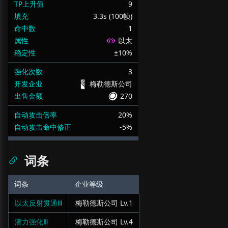
TP上升值
9
填充
3.3s (100帧)
命中数
1
属性
以太
稳定性
±10%
强化次数
3
开发企业
梅勒德斯公司
出售金额
270
自动攻击倍率
20%
自动攻击命中修正
-5%
词条
词条
企业等级
以太反射贯通Ⅲ
梅勒德斯公司
Lv.
1
潜力强化Ⅲ
梅勒德斯公司
Lv.
4