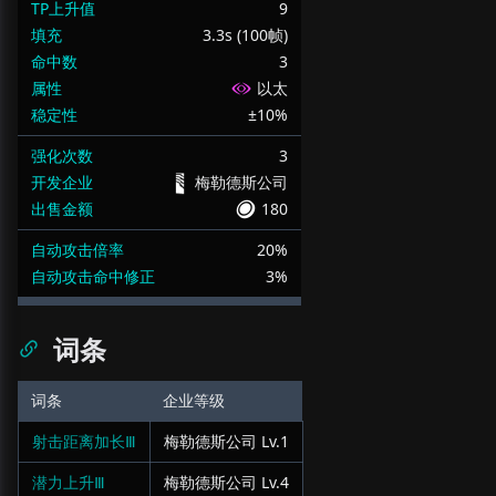
TP上升值
9
填充
3.3s (100帧)
命中数
3
属性
以太
稳定性
±10%
强化次数
3
开发企业
梅勒德斯公司
出售金额
180
自动攻击倍率
20%
自动攻击命中修正
3%
词条
词条
企业等级
射击距离加长Ⅲ
梅勒德斯公司
Lv.
1
潜力上升Ⅲ
梅勒德斯公司
Lv.
4