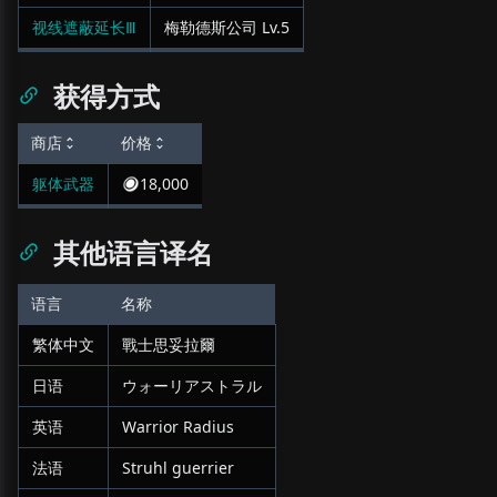
视线遮蔽延长Ⅲ
梅勒德斯公司
Lv.
5
获得方式
商店
价格
躯体武器
18,000
其他语言译名
语言
名称
繁体中文
戰士思妥拉爾
日语
ウォーリアストラル
英语
Warrior Radius
法语
Struhl guerrier