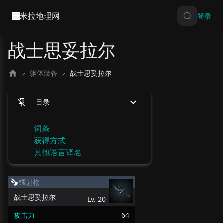
米拉地理网
登录
战士思妥拉尔
躯体装备
战士思妥拉尔
目录
词条
获得方式
其他语言译名
镭射枪
战士思妥拉尔
Lv.
20
攻击力
64