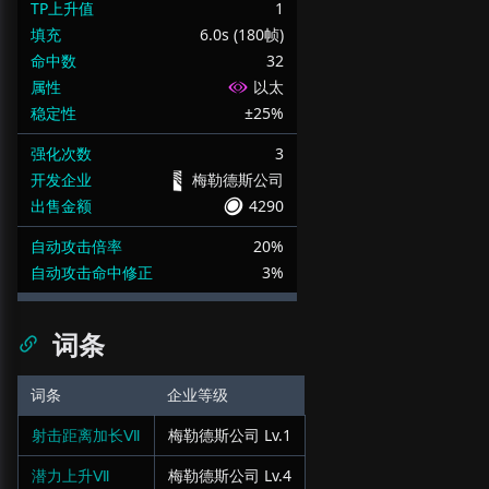
TP上升值
1
填充
6.0s (180帧)
命中数
32
属性
以太
稳定性
±25%
强化次数
3
开发企业
梅勒德斯公司
出售金额
4290
自动攻击倍率
20%
自动攻击命中修正
3%
词条
词条
企业等级
射击距离加长Ⅶ
梅勒德斯公司
Lv.
1
潜力上升Ⅶ
梅勒德斯公司
Lv.
4