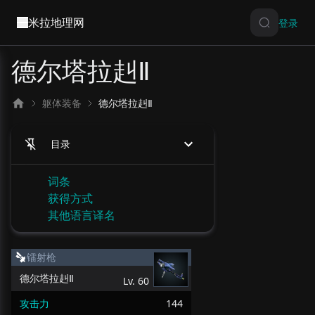
米拉地理网
登录
德尔塔拉赳Ⅱ
躯体装备
德尔塔拉赳Ⅱ
目录
词条
获得方式
其他语言译名
镭射枪
德尔塔拉赳Ⅱ
Lv.
60
攻击力
144