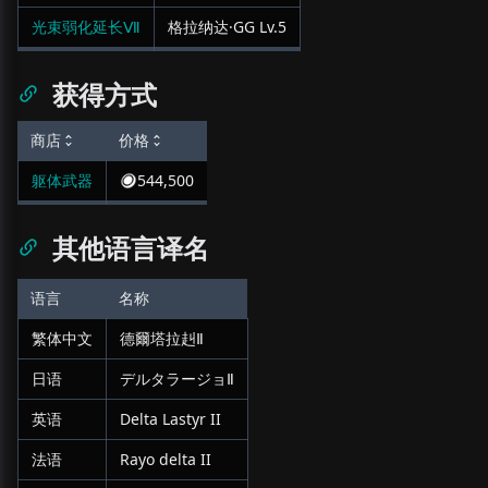
光束弱化延长Ⅶ
格拉纳达·GG
Lv.
5
获得方式
商店
价格
躯体武器
544,500
其他语言译名
语言
名称
繁体中文
德爾塔拉赳Ⅱ
日语
デルタラージョⅡ
英语
Delta Lastyr II
法语
Rayo delta II