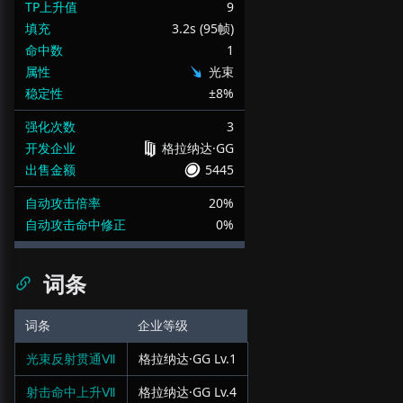
TP上升值
9
填充
3.2s (95帧)
命中数
1
属性
光束
稳定性
±8%
强化次数
3
开发企业
格拉纳达·GG
出售金额
5445
自动攻击倍率
20%
自动攻击命中修正
0%
词条
词条
企业等级
光束反射贯通Ⅶ
格拉纳达·GG
Lv.
1
射击命中上升Ⅶ
格拉纳达·GG
Lv.
4