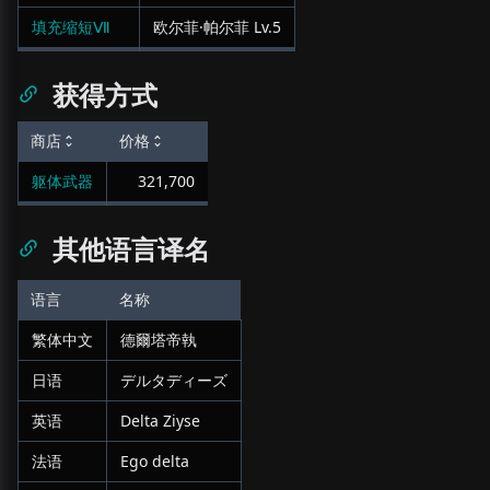
填充缩短Ⅶ
欧尔菲·帕尔菲
Lv.
5
获得方式
商店
价格
躯体武器
321,700
其他语言译名
语言
名称
繁体中文
德爾塔帝執
日语
デルタディーズ
英语
Delta Ziyse
法语
Ego delta