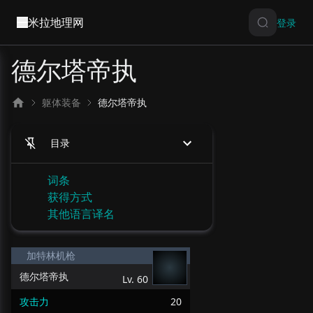
米拉地理网
登录
德尔塔帝执
躯体装备
德尔塔帝执
目录
词条
获得方式
其他语言译名
加特林机枪
德尔塔帝执
Lv.
60
攻击力
20