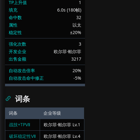
TP上升值
1
填充
6.0s (180帧)
命中数
32
属性
以太
稳定性
±20%
强化次数
3
开发企业
欧尔菲·帕尔菲
出售金额
3217
自动攻击倍率
20%
自动攻击命中修正
-5%
词条
词条
企业等级
战技+TPⅦ
欧尔菲·帕尔菲
Lv.
1
破坏稳定性Ⅶ
欧尔菲·帕尔菲
Lv.
4