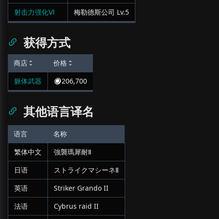
射击力强化Ⅵ
梅勒德斯公司
Lv.
5
获得方式
商店
价格
躯体武器
206,700
其他语言译名
语言
名称
繁体中文
強襲瑪犀耐Ⅱ
日语
ストライクマシーネⅡ
英语
Striker Grando II
法语
Cybrus raid II