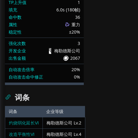
TP上升值
1
填充
6.0s (180帧)
命中数
36
属性
重力
稳定性
±20%
强化次数
3
开发企业
梅勒德斯公司
出售金额
2067
自动攻击倍率
20%
自动攻击命中修正
0%
词条
词条
企业等级
灼烧弱化延长Ⅵ
梅勒德斯公司
Lv.
2
改造平衡性Ⅵ
梅勒德斯公司
Lv.
4