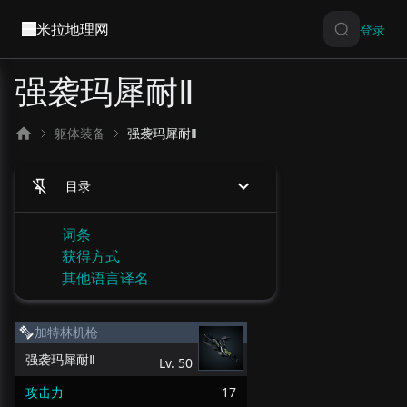
米拉地理网
登录
强袭玛犀耐Ⅱ
躯体装备
强袭玛犀耐Ⅱ
目录
词条
获得方式
其他语言译名
加特林机枪
强袭玛犀耐Ⅱ
Lv.
50
攻击力
17