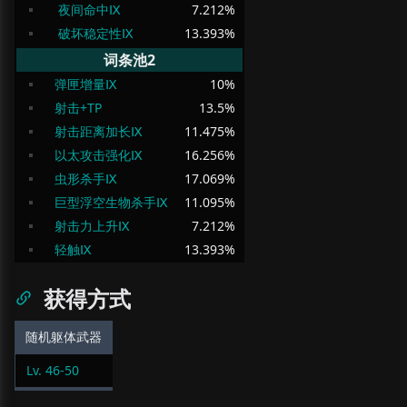
夜间命中Ⅸ
7.212
%
破坏稳定性Ⅸ
13.393
%
词条池2
弹匣增量Ⅸ
10
%
射击+TP
13.5
%
射击距离加长Ⅸ
11.475
%
以太攻击强化Ⅸ
16.256
%
虫形杀手Ⅸ
17.069
%
巨型浮空生物杀手Ⅸ
11.095
%
射击力上升Ⅸ
7.212
%
轻触Ⅸ
13.393
%
获得方式
随机躯体武器
Lv.
46
-
50