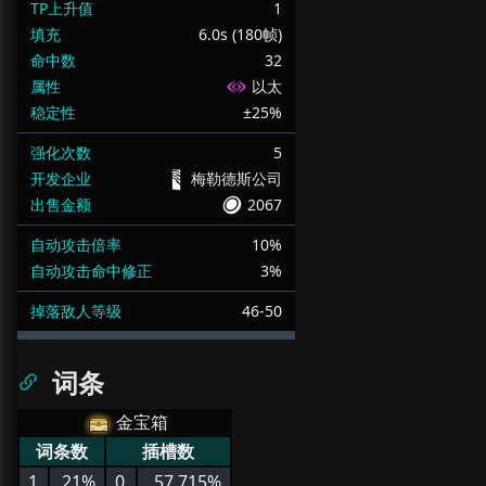
TP上升值
1
填充
6.0s (180帧)
命中数
32
属性
以太
稳定性
±25%
强化次数
5
开发企业
梅勒德斯公司
出售金额
2067
自动攻击倍率
10%
自动攻击命中修正
3%
掉落敌人等级
46-50
词条
金宝箱
词条数
插槽数
1
21%
0
57.715%