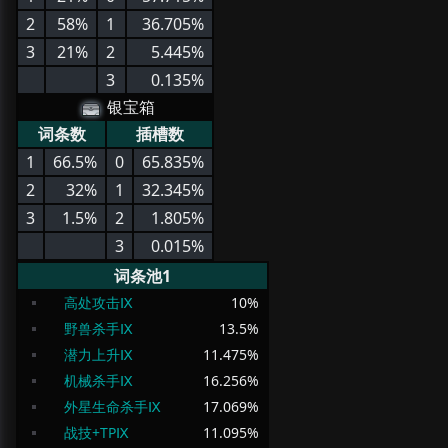
2
58%
1
36.705%
3
21%
2
5.445%
3
0.135%
银宝箱
词条数
插槽数
1
66.5%
0
65.835%
2
32%
1
32.345%
3
1.5%
2
1.805%
3
0.015%
词条池1
高处攻击Ⅸ
10
%
野兽杀手Ⅸ
13.5
%
潜力上升Ⅸ
11.475
%
机械杀手Ⅸ
16.256
%
外星生命杀手Ⅸ
17.069
%
战技+TPⅨ
11.095
%