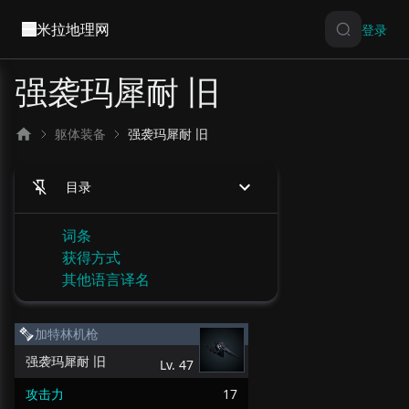
米拉地理网
登录
强袭玛犀耐 旧
躯体装备
强袭玛犀耐 旧
目录
词条
获得方式
其他语言译名
加特林机枪
强袭玛犀耐 旧
Lv.
47
攻击力
17