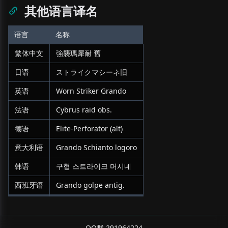
其他语言译名
语言
名称
繁体中文
強襲瑪犀耐 舊
日语
ストライクマシーネ旧
英语
Worn Striker Grando
法语
Cybrus raid obs.
德语
Elite-Perforator (alt)
意大利语
Grando Schianto logoro
韩语
구형 스트라이크 머시네
西班牙语
Grando golpe antig.
QQ群 291964224