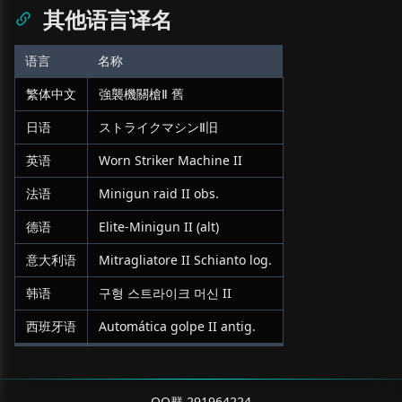
其他语言译名
语言
名称
繁体中文
強襲機關槍Ⅱ 舊
日语
ストライクマシンⅡ旧
英语
Worn Striker Machine II
法语
Minigun raid II obs.
德语
Elite-Minigun II (alt)
意大利语
Mitragliatore II Schianto log.
韩语
구형 스트라이크 머신 II
西班牙语
Automática golpe II antig.
QQ群 291964224