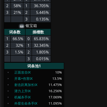
2
58%
1
36.705%
3
21%
2
5.445%
3
0.135%
银宝箱
词条数
插槽数
1
66.5%
0
65.835%
2
32%
1
32.345%
3
1.5%
2
1.805%
3
0.015%
词条池1
正面攻击Ⅸ
10
%
开幕+伤害Ⅸ
13.5
%
射击距离加长Ⅸ
11.475
%
潜力上升Ⅸ
16.256
%
机械杀手Ⅸ
17.069
%
外星生命杀手Ⅸ
11.095
%