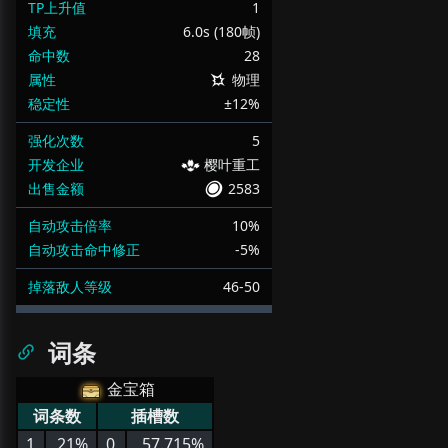
TP上升值
1
填充
6.0s (180帧)
命中数
28
属性
物理
稳定性
±12%
强化次数
5
开发企业
樱叶重工
出售金额
2583
自动攻击倍率
10%
自动攻击命中修正
-5%
掉落敌人等级
46-50
词条
金宝箱
词条数
插槽数
1
21%
0
57.715%