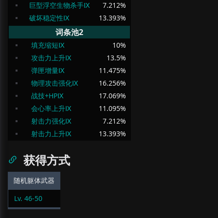
巨型浮空生物杀手Ⅸ
7.212
%
破坏稳定性Ⅸ
13.393
%
词条池2
填充缩短Ⅸ
10
%
攻击力上升Ⅸ
13.5
%
弹匣增量Ⅸ
11.475
%
物理攻击强化Ⅸ
16.256
%
战技+HPⅨ
17.069
%
会心率上升Ⅸ
11.095
%
射击力强化Ⅸ
7.212
%
射击力上升Ⅸ
13.393
%
获得方式
随机躯体武器
Lv.
46
-
50