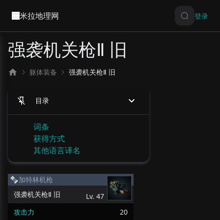
米拉地理网
登录
强袭机关枪Ⅱ 旧
躯体装备
强袭机关枪Ⅱ 旧
目录
词条
获得方式
其他语言译名
加特林机枪
强袭机关枪Ⅱ 旧
Lv.
47
攻击力
20