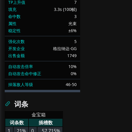
TP上升值
7
填充
3.3s (100帧)
命中数
3
属性
光束
稳定性
±6%
强化次数
5
开发企业
格拉纳达·GG
出售金额
1749
自动攻击倍率
10%
自动攻击命中修正
0%
掉落敌人等级
46-50
词条
金宝箱
词条数
插槽数
1
21%
0
57.715%