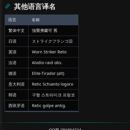
其他语言译名
语言
名称
繁体中文
強襲弗蘭可 舊
日语
ストライクフランコ旧
英语
Worn Striker Retic
法语
Alodio raid obs.
德语
Elite-Tirador (alt)
意大利语
Retic Schianto logoro
韩语
구형 스트라이크 프랑코
西班牙语
Retic golpe antig.
QQ群 291964224