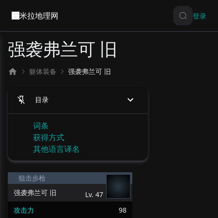
米拉地理网
登录
强袭弗兰可 旧
躯体装备
强袭弗兰可 旧
目录
词条
获得方式
其他语言译名
狙击步枪
强袭弗兰可 旧
Lv.
47
攻击力
98