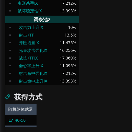
虫形杀手Ⅸ
7.212
%
破坏稳定性Ⅸ
13.393
%
词条池2
攻击力上升Ⅸ
10
%
射击+TP
13.5
%
弹匣增量Ⅸ
11.475
%
光束攻击强化Ⅸ
16.256
%
战技+TPⅨ
17.069
%
会心率上升Ⅸ
11.095
%
射击命中强化Ⅸ
7.212
%
射击命中上升Ⅸ
13.393
%
获得方式
随机躯体武器
Lv.
46
-
50