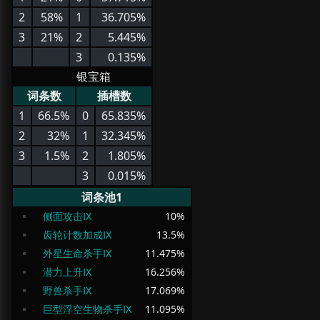
2
58%
1
36.705%
3
21%
2
5.445%
3
0.135%
银宝箱
词条数
插槽数
1
66.5%
0
65.835%
2
32%
1
32.345%
3
1.5%
2
1.805%
3
0.015%
词条池1
侧面攻击Ⅸ
10
%
齿轮计数加成Ⅸ
13.5
%
外星生命杀手Ⅸ
11.475
%
潜力上升Ⅸ
16.256
%
野兽杀手Ⅸ
17.069
%
巨型浮空生物杀手Ⅸ
11.095
%