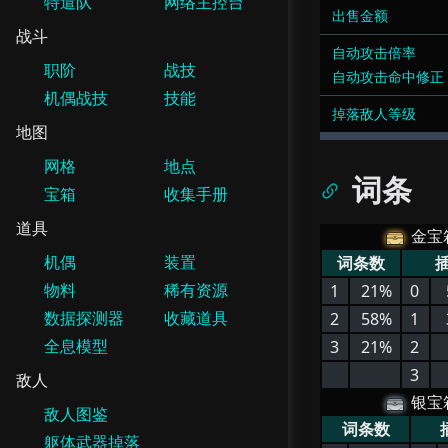
特遣队
网络主控台
出售金额
战斗
自动攻击倍率
职阶
战技
自动攻击命中修正
机偶战技
技能
掉落敌人等级
地图
网格
地点
词条
宝箱
收集手册
道具
金宝
机偶
装置
词条数
物料
稀有资源
1
21%
0
数据探测器
收藏道具
2
58%
1
全息模型
3
21%
2
3
敌人
银宝
敌人图鉴
词条数
躯体武器掉落