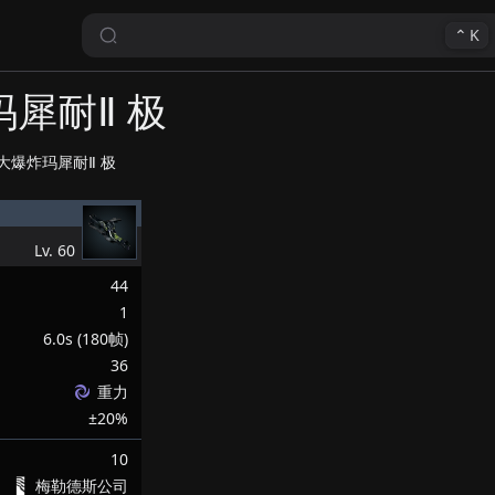
⌃
K
犀耐Ⅱ 极
大爆炸玛犀耐Ⅱ 极
Lv.
60
44
1
6.0s (180帧)
36
重力
±20%
10
梅勒德斯公司