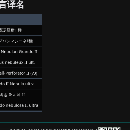
言译名
靂瑪犀耐Ⅱ 極
グバンマシーネⅡ極
a Nebulan Grando II
s nébuleux II ult.
ll-Perforator II (v3)
do II Nebula ultra
빅뱅 머시네 II
do nebulosa II ultra