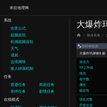
米拉地理网
系统
大爆炸玛
伤害公式
超频齿轮
躯体装备
机偶超频齿轮
加特林机枪
天气
大爆炸玛犀耐Ⅱ 极
成就
边境网络
攻击力
TP上升值
敌人掉落机制
填充
任务
命中数
普通任务
简易任务
属性
稳定性
牵绊任务
剧情任务
在线模式
强化次数
开发企业