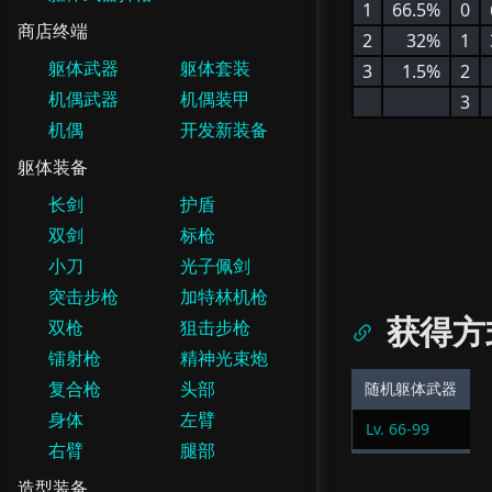
1
66.5%
0
商店终端
2
32%
1
躯体武器
躯体套装
3
1.5%
2
机偶武器
机偶装甲
3
机偶
开发新装备
躯体装备
长剑
护盾
双剑
标枪
小刀
光子佩剑
突击步枪
加特林机枪
获得方
双枪
狙击步枪
镭射枪
精神光束炮
复合枪
头部
随机躯体武器
身体
左臂
Lv.
66
-
99
右臂
腿部
造型装备