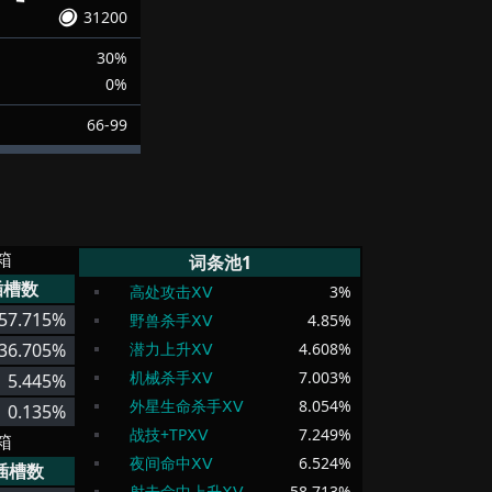
31200
30%
0%
66-99
箱
词条池1
插槽数
高处攻击ⅩⅤ
3
%
57.715%
野兽杀手ⅩⅤ
4.85
%
36.705%
潜力上升ⅩⅤ
4.608
%
机械杀手ⅩⅤ
7.003
%
5.445%
外星生命杀手ⅩⅤ
8.054
%
0.135%
战技+TPⅩⅤ
7.249
%
箱
夜间命中ⅩⅤ
6.524
%
插槽数
射击命中上升ⅩⅤ
58.713
%