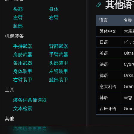
其他语
头部
身体
左臂
右臂
语言
名称
腿部
繁体中文
大霹
机偶装备
日语
ビッ
手持武器
背部武器
英语
Ultr
肩膀武器
手臂武器
备用武器
头部装甲
法语
Cybru
身体装甲
左臂装甲
德语
Urkna
右臂装甲
腿部装甲
意大利语
Gran
工具
韩语
극형 
装备词条筛选器
文本检索
西班牙语
Gran
其他
终极版变更要素