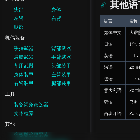
其他语
头部
身体
左臂
右臂
语言
名称
腿部
繁体中文
大霹
机偶装备
日语
ビッ
手持武器
背部武器
英语
Ultr
肩膀武器
手臂武器
备用武器
头部装甲
法语
Zo n
身体装甲
左臂装甲
德语
Urkna
右臂装甲
腿部装甲
意大利语
Zorti
工具
韩语
극형
装备词条筛选器
文本检索
西班牙语
Zorc
其他
终极版变更要素