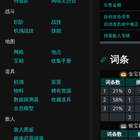
特遣队
网络主控台
出售金额
战斗
自动攻击倍率
职阶
战技
自动攻击命中修正
机偶战技
技能
掉落敌人等级
地图
网格
地点
词条
宝箱
收集手册
道具
金宝
机偶
装置
词条数
物料
稀有资源
1
21%
0
数据探测器
收藏道具
2
58%
1
全息模型
3
21%
2
3
敌人
银宝
敌人图鉴
词条数
躯体武器掉落