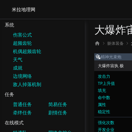
米拉地理网
系统
大爆炸
伤害公式
超频齿轮
躯体装备
机偶超频齿轮
精神光束炮
天气
大爆炸宙执 极
成就
边境网络
攻击力
TP上升值
敌人掉落机制
填充
任务
命中数
普通任务
简易任务
属性
稳定性
牵绊任务
剧情任务
在线模式
强化次数
开发企业