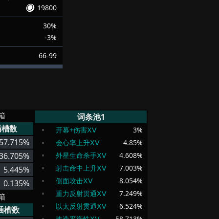
19800
30%
-3%
66-99
箱
词条池1
插槽数
开幕+伤害ⅩⅤ
3
%
57.715%
会心率上升ⅩⅤ
4.85
%
36.705%
外星生命杀手ⅩⅤ
4.608
%
射击命中上升ⅩⅤ
7.003
%
5.445%
侧面攻击ⅩⅤ
8.054
%
0.135%
重力反射贯通ⅩⅤ
7.249
%
箱
以太反射贯通ⅩⅤ
6.524
%
插槽数
改造平衡性ⅩⅤ
58.713
%