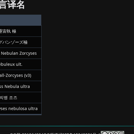
言译名
靂宙執 極
グバンゾーズ極
a Nebulan Zorcyses
ébuleux ult.
ll-Zorcyses (v3)
ss Nebula ultra
 빅뱅 조즈
yses nebulosa ultra