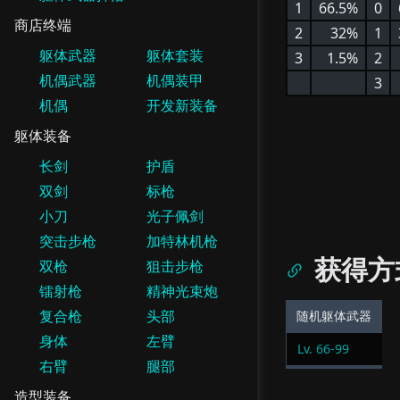
1
66.5%
0
商店终端
2
32%
1
躯体武器
躯体套装
3
1.5%
2
机偶武器
机偶装甲
3
机偶
开发新装备
躯体装备
长剑
护盾
双剑
标枪
小刀
光子佩剑
突击步枪
加特林机枪
获得方
双枪
狙击步枪
镭射枪
精神光束炮
复合枪
头部
随机躯体武器
身体
左臂
Lv.
66
-
99
右臂
腿部
造型装备