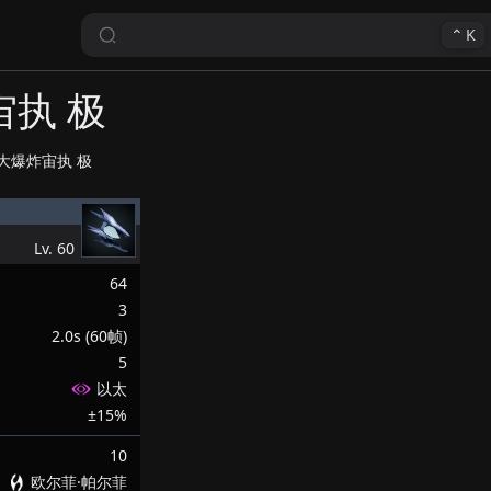
⌃
K
宙执 极
大爆炸宙执 极
Lv.
60
64
3
2.0s (60帧)
5
以太
±15%
10
欧尔菲·帕尔菲