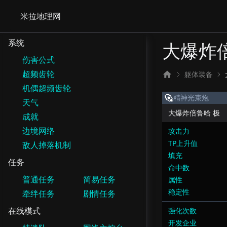
米拉地理网
系统
大爆炸
伤害公式
超频齿轮
躯体装备
机偶超频齿轮
精神光束炮
天气
大爆炸倍鲁哈 极
成就
边境网络
攻击力
TP上升值
敌人掉落机制
填充
任务
命中数
普通任务
简易任务
属性
稳定性
牵绊任务
剧情任务
在线模式
强化次数
开发企业