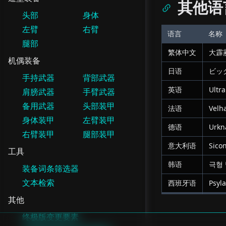
其他语
头部
身体
左臂
右臂
语言
名称
腿部
繁体中文
大霹
机偶装备
日语
ビッ
手持武器
背部武器
英语
Ultr
肩膀武器
手臂武器
备用武器
头部装甲
法语
Velh
身体装甲
左臂装甲
德语
Urkna
右臂装甲
腿部装甲
意大利语
Sico
工具
韩语
극형
装备词条筛选器
文本检索
西班牙语
Psyl
其他
终极版变更要素