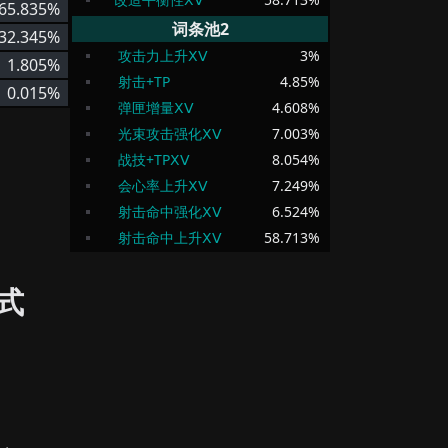
65.835%
词条池2
32.345%
攻击力上升ⅩⅤ
3
%
1.805%
射击+TP
4.85
%
0.015%
弹匣增量ⅩⅤ
4.608
%
光束攻击强化ⅩⅤ
7.003
%
战技+TPⅩⅤ
8.054
%
会心率上升ⅩⅤ
7.249
%
射击命中强化ⅩⅤ
6.524
%
射击命中上升ⅩⅤ
58.713
%
式