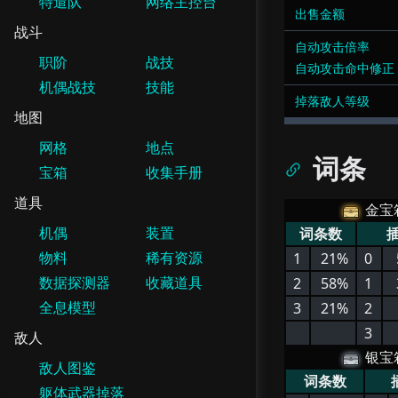
特遣队
网络主控台
出售金额
战斗
自动攻击倍率
职阶
战技
自动攻击命中修正
机偶战技
技能
掉落敌人等级
地图
网格
地点
词条
宝箱
收集手册
道具
金宝
机偶
装置
词条数
物料
稀有资源
1
21%
0
数据探测器
收藏道具
2
58%
1
全息模型
3
21%
2
3
敌人
银宝
敌人图鉴
词条数
躯体武器掉落