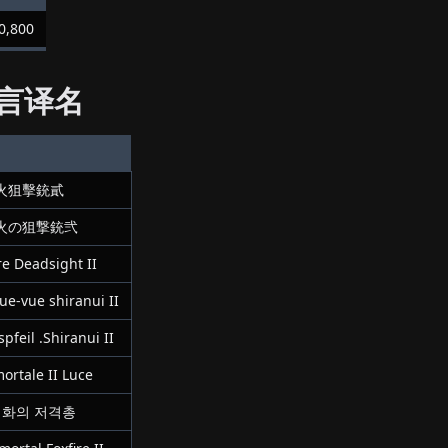
0,800
言译名
火狙擊銃貳
火の狙撃銃弐
re Deadsight II
ue-vue shiranui II
pfeil .Shiranui II
ortale II Luce
귀화의 저격총