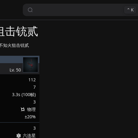
⌃
K
狙击铳贰
不知火狙击铳贰
Lv.
50
112
7
3.3s (100帧)
3
物理
±20%
3
六连星