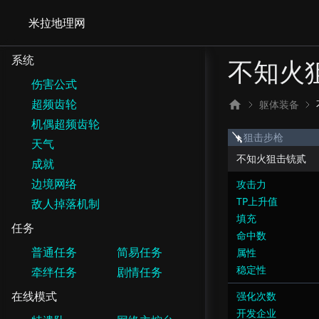
米拉地理网
系统
不知火
伤害公式
超频齿轮
躯体装备
机偶超频齿轮
狙击步枪
天气
不知火狙击铳贰
成就
边境网络
攻击力
TP上升值
敌人掉落机制
填充
任务
命中数
普通任务
简易任务
属性
稳定性
牵绊任务
剧情任务
在线模式
强化次数
开发企业