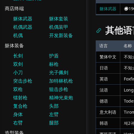
商店终端
躯体武器
19
躯体武器
躯体套装
机偶武器
机偶装甲
其他语
机偶
开发新装备
躯体装备
语言
名称
长剑
护盾
繁体中文
不知
双剑
标枪
日语
不知
小刀
光子佩剑
英语
Foxfi
突击步枪
加特林机枪
双枪
狙击步枪
法语
Long
镭射枪
精神光束炮
德语
Todes
复合枪
头部
意大利语
Tirom
身体
左臂
右臂
腿部
韩语
제2
造型装备