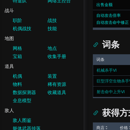
特遣队
网络主控台
出售金额
战斗
自动攻击倍率
职阶
战技
自动攻击命中修正
机偶战技
技能
地图
词条
网格
地点
宝箱
收集手册
词条
道具
机械杀手Ⅵ
机偶
装置
巨型浮空生物杀手
物料
稀有资源
射击命中上升Ⅵ
数据探测器
收藏道具
全息模型
获得方
敌人
敌人图鉴
商店
价格
躯体武器掉落